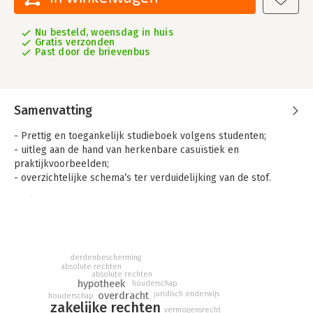
Nu besteld, woensdag in huis
Gratis verzonden
Past door de brievenbus
Samenvatting
- Prettig en toegankelijk studieboek volgens studenten;
- uitleg aan de hand van herkenbare casuïstiek en
praktijkvoorbeelden;
- overzichtelijke schema’s ter verduidelijking van de stof.
Praktisch Goederenrecht vormt een eerste kennismaking met
het goederenrecht, zowel in theorie als praktijk. Door middel
van casuïstiek en praktijkvoorbeelden wordt de stof uitgelegd
en inzichtelijk gemaakt. Studenten kunnen zichzelf testen door
de tussenvragen te maken die bij elk hoofdstuk zijn
derdenbescherming
absolute rechten
opgenomen.
absolute rechten
hypotheek
houderschap
overdracht
juridisch onderwijs
Daarnaast bevat ieder hoofdstuk een casus met
houderschap
zakelijke rechten
toepassingsvragen. In de nieuwe editie zijn alle vragen en
vermogensrecht