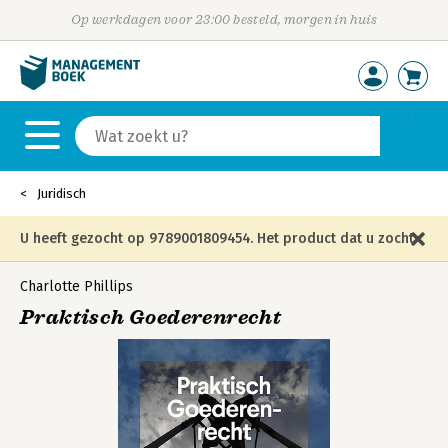
Op werkdagen voor 23:00 besteld, morgen in huis
Juridisch
U heeft gezocht op 9789001809454. Het product dat u zocht
is niet meer in die editie leverbaar en is vervangen door de
Charlotte Phillips
Praktisch Goederenrecht
onderstaande editie.