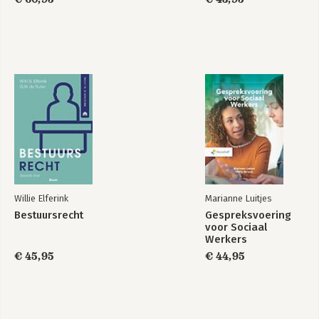
Praktisch Burgerlijk
Hoofdlijnen
Procesrecht
Nederlands recht
Bekijk alle boeken
Willie Elferink
Marianne Luitjes
Bestuursrecht
Gespreksvoering
voor Sociaal
Werkers
€ 45,95
€ 44,95