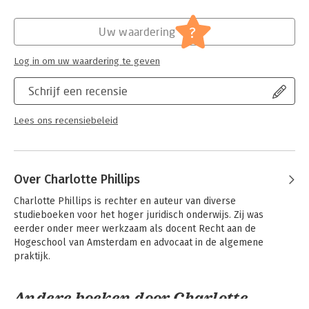
toetsvragen en begrippentrainers. Zo zijn je studenten goed
Hoofdrubriek:
Juridisch
voorbereid en kun jij tijdens de lessen de verdieping
Jongbloed:
Vermogensrecht - Algemeen (algemeen,
?
Uw waardering
opzoeken!
wetgeving, handboeken)
Serie:
Praktisch Recht
Log in om uw waardering te geven
Schrijf een recensie
Lees ons recensiebeleid
Over Charlotte Phillips
Charlotte Phillips is rechter en auteur van diverse 
studieboeken voor het hoger juridisch onderwijs. Zij was 
eerder onder meer werkzaam als docent Recht aan de 
Hogeschool van Amsterdam en advocaat in de algemene 
praktijk.
Andere boeken door Charlotte