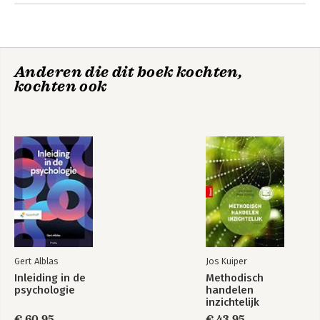
Phillips
Anderen die dit boek kochten,
kochten ook
Hoofdlijnen
Praktisch
Nederlands recht
Verbintenissenrecht
Gert Alblas
Jos Kuiper
Inleiding in de
Methodisch
psychologie
handelen
inzichtelijk
€ 60,95
€ 43,95