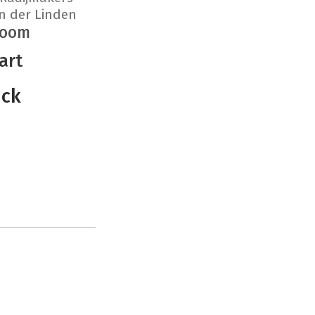
n der Linden
Boom
art
ick