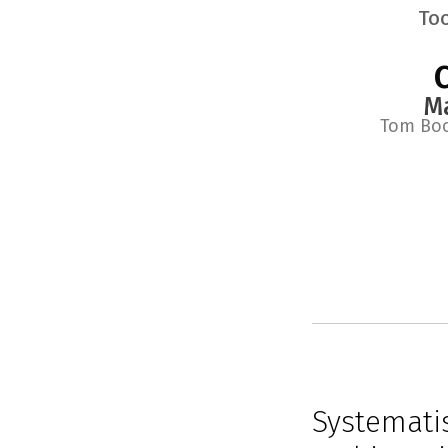
To
C
M
Tom Bo
Systemati