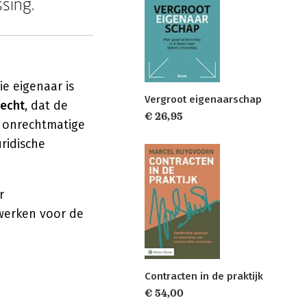
sing.
ie eigenaar is
Vergroot eigenaarschap
recht
, dat de
€ 26,95
f onrechtmatige
ridische
r
werken voor de
Contracten in de praktijk
€ 54,00