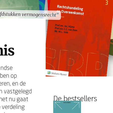
fdstukken vermogensrecht"
fdstukken vermogensrecht"
nis
andse
bben op
ren, en de
jn vastgelegd
De bestsellers
 het nu gaat
 verdeling