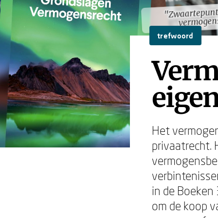
"Zwaartepunt
"Zwaartepunt
vermogen
vermogen
trefwoord
Verm
eigen
Het vermogen
privaatrecht.
vermogensbest
verbintenisse
in de Boeken 
om de koop va