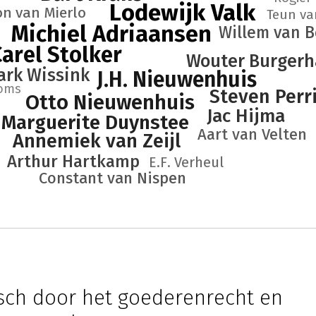
Lodewijk Valk
on van Mierlo
Teun va
Michiel Adriaansen
Willem van 
arel Stolker
Wouter Burgerh
ark Wissink
J.H. Nieuwenhuis
oms
Steven Perr
Otto Nieuwenhuis
Jac Hijma
Marguerite Duynstee
Aart van Velten
Annemiek van Zeijl
Arthur Hartkamp
E.F. Verheul
Constant van Nispen
sch door het goederenrecht en