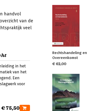
en handvol
overzicht van de
htspraktijk veel
Rechtshandeling en
cht
Overeenkomst
€ 62,00
leiding in het
matiek van het
ngend. Een
slagwerk voor
€ 75,50