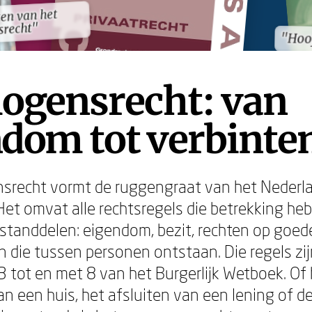
en van het
en van het
srecht"
srecht"
"Hoo
"Hoo
ogensrecht: van
dom tot verbinte
srecht vormt de ruggengraat van het Nederl
 Het omvat alle rechtsregels die betrekking he
anddelen: eigendom, bezit, rechten op goede
n die tussen personen ontstaan. Die regels zi
3 tot en met 8 van het Burgerlijk Wetboek. Of
n een huis, het afsluiten van een lening of de