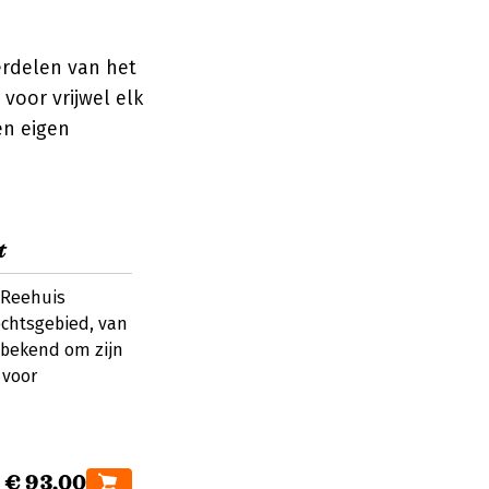
erdelen van het
 voor vrijwel elk
en eigen
t
 Reehuis
echtsgebied, van
 bekend om zijn
 voor
€ 93,00