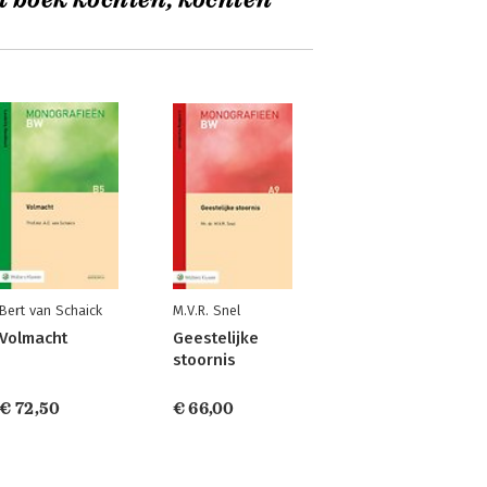
t boek kochten, kochten
Bert van Schaick
M.V.R. Snel
st
Volmacht
Geestelijke
stoornis
€ 72,50
€ 66,00