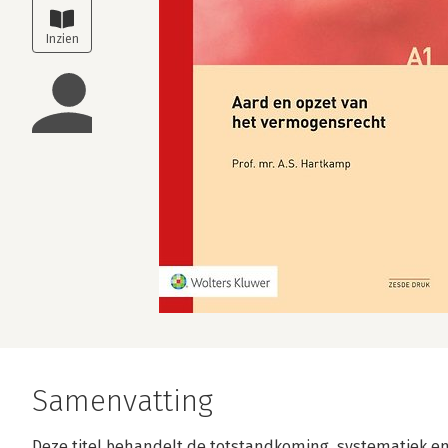
Samenvatting
Deze titel behandelt de totstandkoming, systematiek e