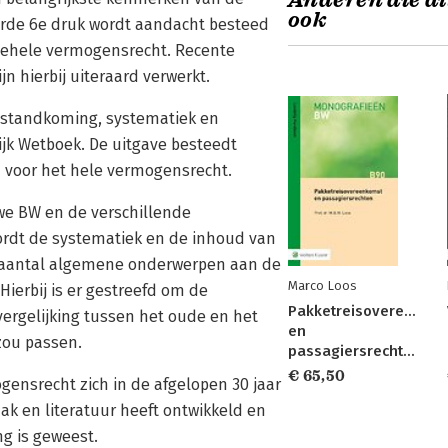
Anderen die di
ook
erde 6e druk wordt aandacht besteed
gehele vermogensrecht. Recente
jn hierbij uiteraard verwerkt.
tstandkoming, systematiek en
jk Wetboek. De uitgave besteedt
 voor het hele vermogensrecht.
we BW en de verschillende
ordt de systematiek en de inhoud van
 aantal algemene onderwerpen aan de
Marco Loos
Hierbij is er gestreefd om de
Pakketreisovereenkom
vergelijking tussen het oude en het
en
zou passen.
passagiersrechten
€ 65,50
gensrecht zich in de afgelopen 30 jaar
ak en literatuur heeft ontwikkeld en
ng is geweest.