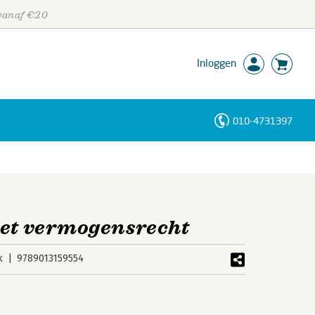
 vanaf €20
Inloggen
010-4731397
Personen
Trefwoorden
het vermogensrecht
k
9789013159554