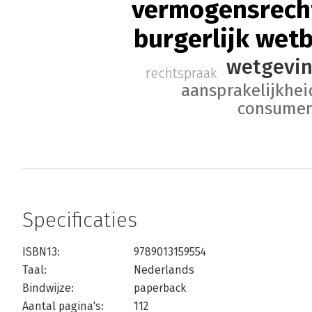
vermogensrech
burgerlijk wet
wetgevi
rechtspraak
aansprakelijkhei
consumen
Specificaties
ISBN13:
9789013159554
Taal:
Nederlands
Bindwijze:
paperback
Aantal pagina's:
112