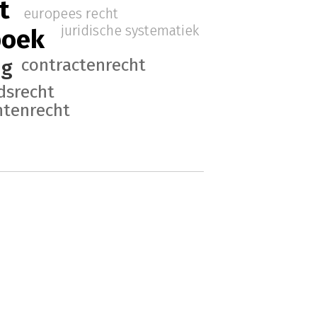
t
europees recht
juridische systematiek
boek
contractenrecht
ng
dsrecht
tenrecht