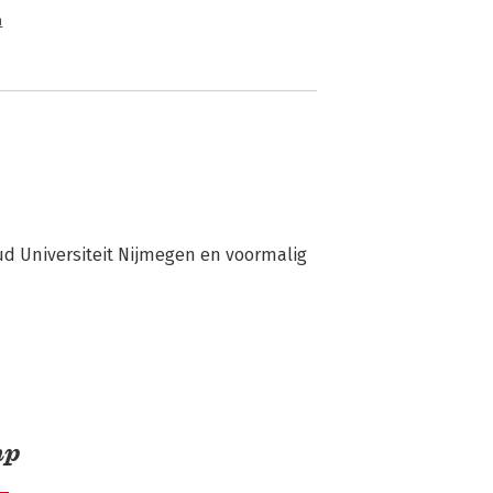
n
d Universiteit Nijmegen en voormalig 
mp