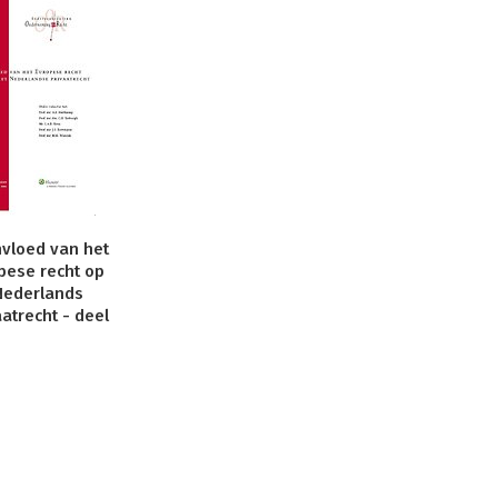
nvloed van het
pese recht op
Nederlands
aatrecht - deel