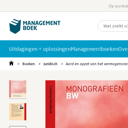
Op werkda
Uitdagingen + oplossingen
Managementboeken
Ove
Boeken
Juridisch
Aard en opzet van het vermogensre