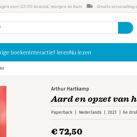
gen voor 23:00 besteld, morgen in huis
Gratis verzending
rige boeken
Interactief leren
Nu lezen
cht
Arthur Hartkamp
Aard en opzet van 
Paperback
Nederlands
2023
6e dru
€ 72,50