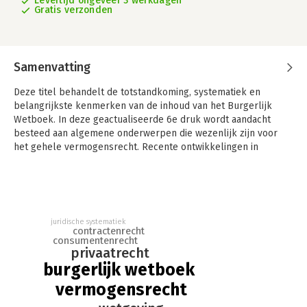
Levertijd ongeveer 3 werkdagen
Gratis verzonden
Samenvatting
Deze titel behandelt de totstandkoming, systematiek en
belangrijkste kenmerken van de inhoud van het Burgerlijk
Wetboek. In deze geactualiseerde 6e druk wordt aandacht
besteed aan algemene onderwerpen die wezenlijk zijn voor
het gehele vermogensrecht. Recente ontwikkelingen in
rechtspraak, wetgeving en literatuur zijn hierbij uiteraard
verwerkt.
Aard en opzet van het vermogensrecht behandelt de
totstandkoming, systematiek en belangrijkste kenmerken van
juridische systematiek
de inhoud van het Burgerlijk Wetboek. De uitgave besteedt
contractenrecht
aandacht aan algemene onderwerpen die belangrijk zijn voor
consumentenrecht
privaatrecht
het hele vermogensrecht.
burgerlijk wetboek
Na een hoofdstuk over de totstandkoming van het nieuwe BW
vermogensrecht
en de verschillende wisselwerkingen die daarbij een rol
hebben gespeeld, wordt de systematiek en de inhoud van het