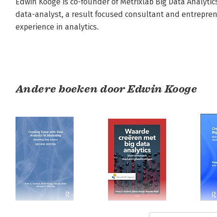
Edwin Kooge is co-founder of Metrixlab Big Data Analytic
data-analyst, a result focused consultant and entrepren
experience in analytics.
Andere boeken door Edwin Kooge
Creating Value with
Waarde creëren
Crea