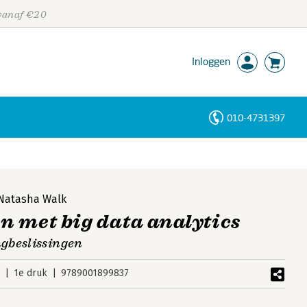
 vanaf €20
Inloggen
010-4731397
Personen
Trefwoorden
Natasha Walk
 met big data analytics
gbeslissingen
8
1e druk
9789001899837