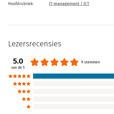
Hoofdrubriek:
IT-management / ICT
Lezersrecensies
5.0
9 stemmen
van de 5