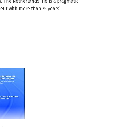
s, The Netherlands. He is a pragmatic 
eur with more than 25 years’ 
ting Value with