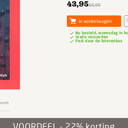
43,95
55,95
In winkelwagen
Nu besteld, woensdag in hu
Gratis verzonden
Past door de brievenbus
kocht
VOORDEEL - 22% korting