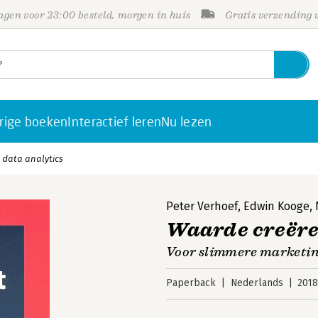
gen voor 23:00 besteld, morgen in huis
Gratis verzending
rige boeken
Interactief leren
Nu lezen
 data analytics
Peter Verhoef
,
Edwin Kooge
,
Waarde creëren
Voor slimmere marketin
Paperback
Nederlands
201