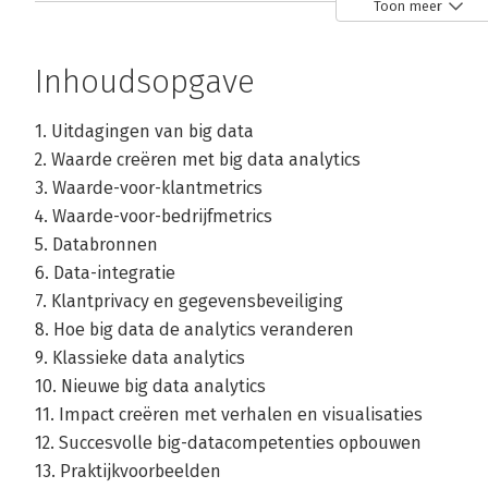
Toon meer
Data Analytics in
met big data
Big 
Marketing
analytics
Inhoudsopgave
Bekijk alle boeken
1. Uitdagingen van big data
Over Natasha Walk
2. Waarde creëren met big data analytics
3. Waarde-voor-klantmetrics
Natasha Walk is co-founder of Metrixlab Big Data Analyti
4. Waarde-voor-bedrijfmetrics
hacker, analyst and talent coach with more than twenty y
5. Databronnen
analytics.
6. Data-integratie
7. Klantprivacy en gegevensbeveiliging
8. Hoe big data de analytics veranderen
9. Klassieke data analytics
10. Nieuwe big data analytics
Andere boeken door Natasha Walk
11. Impact creëren met verhalen en visualisaties
12. Succesvolle big-datacompetenties opbouwen
13. Praktijkvoorbeelden
Bekijk alle boeken