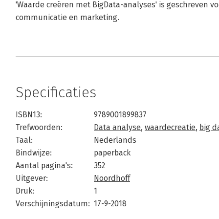
'Waarde creëren met BigData-analyses' is geschreven v
communicatie en marketing.
Specificaties
ISBN13:
9789001899837
Trefwoorden:
Data analyse
,
waardecreatie
,
big d
Taal:
Nederlands
Bindwijze:
paperback
Aantal pagina's:
352
Uitgever:
Noordhoff
Druk:
1
Verschijningsdatum:
17-9-2018