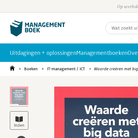
Op werkda
Uitdagingen + oplossingen
Managementboeken
Ove
Boeken
IT-management / ICT
Waarde creëren met big