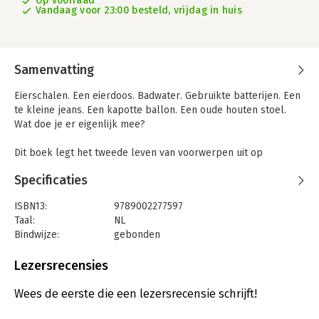
Op voorraad
Vandaag voor 23:00 besteld, vrijdag in huis
Samenvatting
Eierschalen. Een eierdoos. Badwater. Gebruikte batterijen. Een
te kleine jeans. Een kapotte ballon. Een oude houten stoel.
Wat doe je er eigenlijk mee?
Dit boek legt het tweede leven van voorwerpen uit op
kindermaat. Ideaal om weetgierige kleuters alert te maken
Specificaties
voor de impact die we hebben op natuur en milieu en hen te
stimuleren spullen opnieuw te gebruiken.
ISBN13:
9789002277597
Taal:
NL
Bindwijze:
gebonden
Aantal pagina's:
60
Uitgever:
Oogappel
Lezersrecensies
Druk:
1
Verschijningsdatum:
14-2-2023
Wees de eerste die een lezersrecensie schrijft!