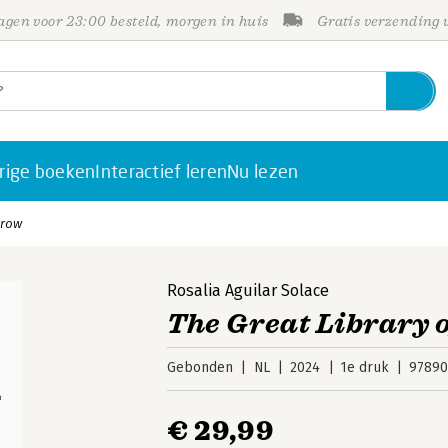
gen voor 23:00 besteld, morgen in huis
Gratis verzending
rige boeken
Interactief leren
Nu lezen
rrow
Rosalia Aguilar Solace
The Great Library
Gebonden
NL
2024
1e druk
97890
€ 29,99