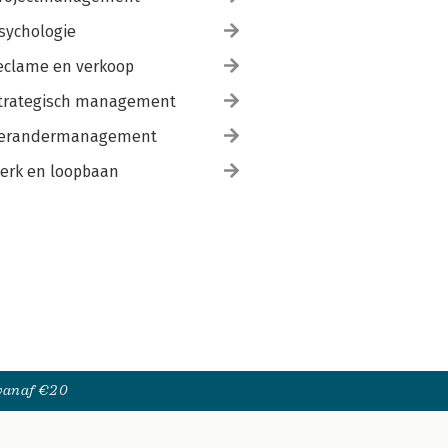
sychologie
eclame en verkoop
trategisch management
erandermanagement
erk en loopbaan
 vanaf €20