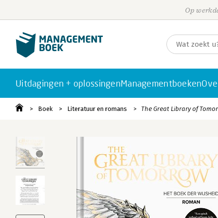
Op werkda
Uitdagingen + oplossingen
Managementboeken
Ove
Boek
Literatuur en romans
The Great Library of Tomo