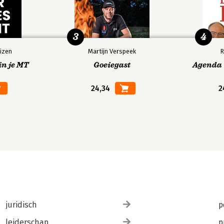
3
4
izen
Martijn Verspeek
R
in je MT
Goeiegast
Agenda V
24,34
2
juridisch
p
leiderschap
p