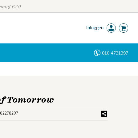
 vanaf €20
Inloggen
010-4731397
Personen
Trefwoorden
 of Tomorrow
02278297