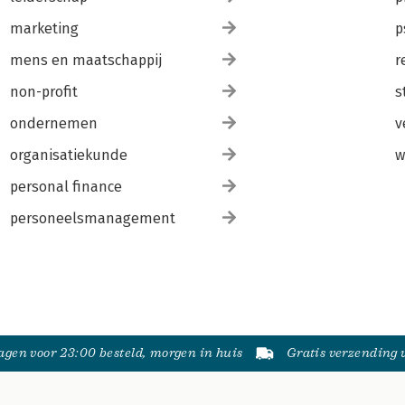
marketing
p
mens en maatschappij
r
non-profit
s
ondernemen
v
organisatiekunde
w
personal finance
personeelsmanagement
gen voor 23:00 besteld, morgen in huis
Gratis verzending