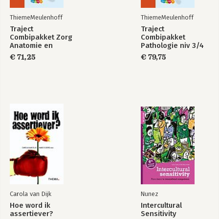
ThiemeMeulenhoff
ThiemeMeulenhoff
Traject
Traject
Combipakket Zorg
Combipakket
Anatomie en
Pathologie niv 3/4
fysiologie niveau 3
boek en
€ 71,25
€ 79,75
boek en online 4
verwerkingslicentie
jaar
5 jaar
Carola van Dijk
Nunez
Hoe word ik
Intercultural
assertiever?
Sensitivity