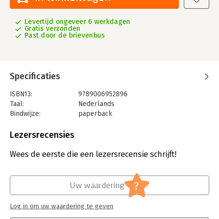
Levertijd ongeveer 6 werkdagen
Gratis verzonden
Past door de brievenbus
Specificaties
ISBN13:
9789006952896
Taal:
Nederlands
Bindwijze:
paperback
Uitgever:
ThiemeMeulenhoff
Druk:
1
Lezersrecensies
Verschijningsdatum:
8-9-2021
Wees de eerste die een lezersrecensie schrijft!
Hoofdrubriek:
Communicatie en media
?
Uw waardering
Log in om uw waardering te geven