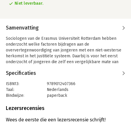
Niet leverbaar.
Samenvatting
Sociologen van de Erasmus Universiteit Rotterdam hebben
onderzocht welke factoren bijdragen aan de
oververtegenwoordiging van jongeren met een niet-westerse
herkomst in het justitiële systeem. Daarbij is voor het eerst
onderzocht of jongeren die zelf een vergelijkbare mate van
crimineel gedrag rapporteren vaker in beeld zijn bij de politie
Specificaties
wanneer ze een migratieachtergrond hebben. De resultaten
wijzen uit dat ongelijkheid in het aantal verdachtenregistraties
ISBN13:
9789012407366
te herleiden is tot vier factoren. Een beperkt aandeel (13%)
Taal:
Nederlands
van de oververtegenwoordiging wordt verklaard door gemeten
Bindwijze:
paperback
verschillen in zelfgerapporteerd crimineel gedrag. Daarnaast
Aantal pagina's:
134
hebben jongeren met een niet-westerse herkomst meer
Uitgever:
Lefebvre SDU
Lezersrecensies
politieregistraties door een oververtegenwoordiging in andere
Druk:
1
categorieën die de kans op politiecontacten vergroten. Hierbij
Verschijningsdatum:
19-10-2021
Wees de eerste die een lezersrecensie schrijft!
gaat het om het wonen in sterk verstedelijkte gebieden (19%)
en het wonen in een huishouden met een zwakke
Hoofdrubriek:
Juridisch