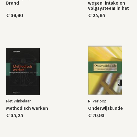
Register
Brand
wegen: intake en
Reeds verschenen Communicatie Dossiers
volgsysteem in het
maatschappelijk
€ 56,60
€ 24,95
werk (1e druk 2007)
Piet Winkelaar
N. Verloop
Methodisch werken
Onderwijskunde
€ 55,25
€ 70,95