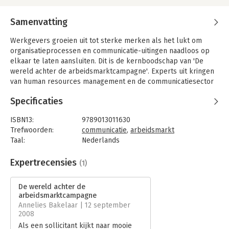
Samenvatting
Werkgevers groeien uit tot sterke merken als het lukt om
organisatieprocessen en communicatie-uitingen naadloos op
elkaar te laten aansluiten. Dit is de kernboodschap van 'De
wereld achter de arbeidsmarktcampagne'. Experts uit kringen
van human resources management en de communicatiesector
maken duidelijk hoe die aansluiting in de praktijk wordt
Specificaties
gezocht en welke knelpunten daarbij worden ondervonden. Dit
leidt naar een model om een gemeenschappelijke
ISBN13:
9789013011630
arbeidsmarktstrategie vorm te geven. Het dossier opent met
Trefwoorden:
communicatie
,
arbeidsmarkt
een schets van ontwikkelingen die het vakgebied
Taal:
Nederlands
arbeidsmarktcommunicatie, de functie P&O en de functie
Bindwijze:
ingenaaid
Communicatie hebben doorgemaakt.
Aantal pagina's:
97
Expertrecensies
(1)
Het boek is een uitnodiging aan twee vakdisciplines om
Uitgever:
Boom
inzichten, belangen en middelen te bundelen en nieuwe wegen
Verschijningsdatum:
11-11-2009
De wereld achter de
in te slaan: Personeelsfunctionarissen, van oudsher op een
arbeidsmarktcampagne
adequate personele organisatie gericht en
Hoofdrubriek:
Personeelsmanagement
Annelies Bakelaar | 12 september
communicatieprofessionals, die een onderscheidende
Serie:
Communicatie dossier
2008
presentatie van de organisatie nastreven. Waar het lukt om
Als een sollicitant kijkt naar mooie