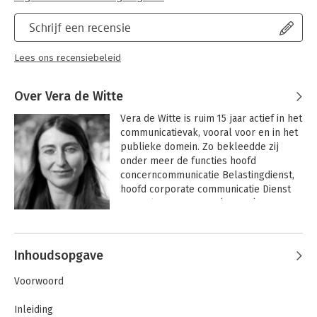
Schrijf een recensie
Lees ons recensiebeleid
Over Vera de Witte
Vera de Witte is ruim 15 jaar actief in het 
communicatievak, vooral voor en in het 
publieke domein. Zo bekleedde zij 
onder meer de functies hoofd 
concerncommunicatie Belastingdienst, 
hoofd corporate communicatie Dienst 
Justitiële Inrichtingen (Justitie), manager 
Berenschot Communicatie en hoofd 
Andere boeken door Vera de Witte
communicatie en marketing CAOP. Zij 
werkt nu als directeur communicatie bij 
Inhoudsopgave
de VNG. Zij is auteur van onder meer 
Public Branding, over zin en onzin van 
Voorwoord
merkenbeleid bij de overheid (2002), 
De wereld achter de 
Inleiding
arbeidsmarktcampagne (2003), De 