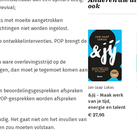
Anderen die di
ook
evival;
als met moeite aangetrokken
htingen niet worden ingelost.
ige ontwikkelinterventies. POP brengt de
n ware overlevingsstrijd op de
 krijgen, dan moet je tegemoet komen aan
Jan-Jaap Lukas
n beoordelingsgesprekken afspraken
&jij - Maak werk
 POP-gesprekken worden afspraken
van je tijd,
energie en talent
€ 27,95
udig. Het gaat niet om het invullen van
ten zou moeten volstaan.