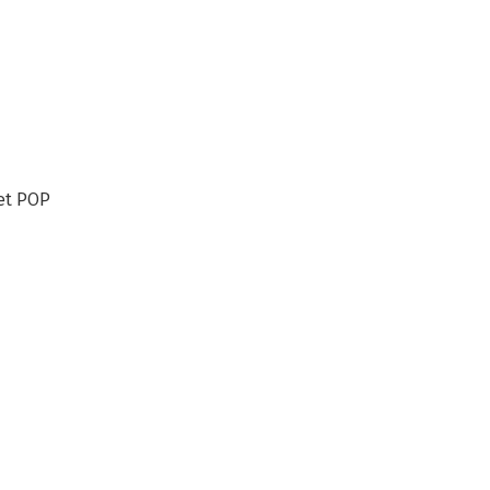
Het GROTE
Het
gesprekkenboek
Prestatiemenu
et POP