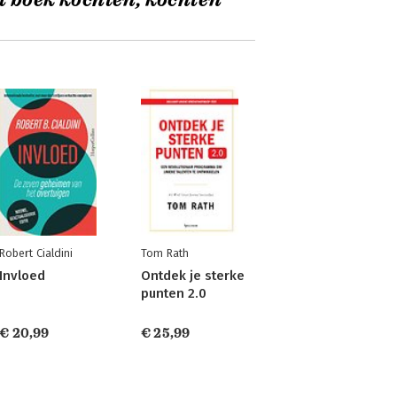
t boek kochten, kochten
Robert Cialdini
Tom Rath
Invloed
Ontdek je sterke
punten 2.0
€ 20,99
€ 25,99