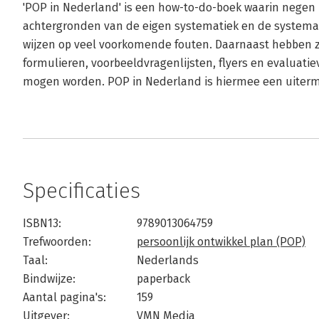
'POP in Nederland' is een how-to-do-boek waarin negen 
achtergronden van de eigen systematiek en de systemati
wijzen op veel voorkomende fouten. Daarnaast hebben 
formulieren, voorbeeldvragenlijsten, flyers en evaluati
mogen worden. POP in Nederland is hiermee een uiterm
Specificaties
ISBN13:
9789013064759
Trefwoorden:
persoonlijk ontwikkel plan (POP)
Taal:
Nederlands
Bindwijze:
paperback
Aantal pagina's:
159
Uitgever:
VMN Media