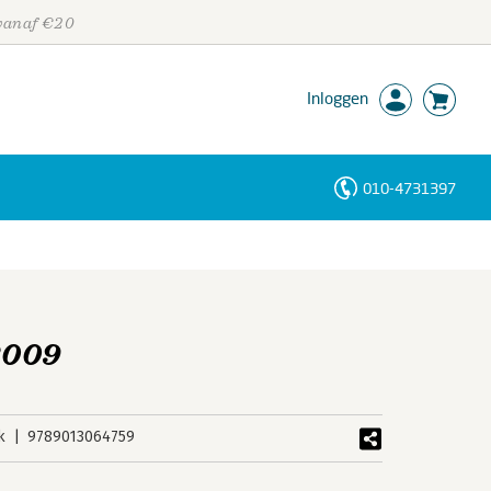
 vanaf €20
Inloggen
010-4731397
Personen
Trefwoorden
2009
k
9789013064759