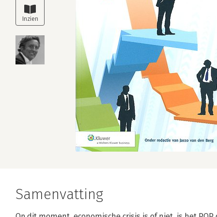
Samenvatting
Op dit moment, economische crisis is of niet, is het P