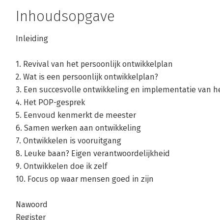
Het GROTE
Het Nieuwe
Handboek
gesprekkenboek
Inhoudsopgave
Beoordelen
Werving en
Selectie
Inleiding
Bekijk alle boeken
1. Revival van het persoonlijk ontwikkelplan
2. Wat is een persoonlijk ontwikkelplan?
3. Een succesvolle ontwikkeling en implementatie van h
4. Het POP-gesprek
5. Eenvoud kenmerkt de meester
6. Samen werken aan ontwikkeling
7. Ontwikkelen is vooruitgang
8. Leuke baan? Eigen verantwoordelijkheid
9. Ontwikkelen doe ik zelf
10. Focus op waar mensen goed in zijn
Nawoord
Register