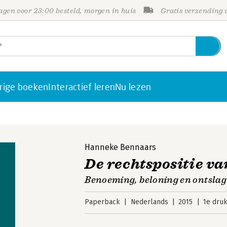
gen voor 23:00 besteld, morgen in huis
Gratis verzending
rige boeken
Interactief leren
Nu lezen
Hanneke Bennaars
De rechtspositie v
Benoeming, beloning en ontsla
Paperback
Nederlands
2015
1e dru