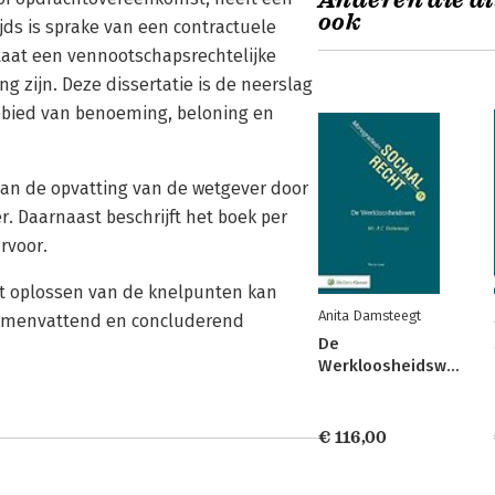
Anderen die di
ook
ds is sprake van een contractuele
staat een vennootschapsrechtelijke
 zijn. Deze dissertatie is de neerslag
ebied van benoeming, beloning en
van de opvatting van de wetgever door
r. Daarnaast beschrijft het boek per
rvoor.
et oplossen van de knelpunten kan
Anita Damsteegt
samenvattend en concluderend
De
Werkloosheidswet
€ 116,00