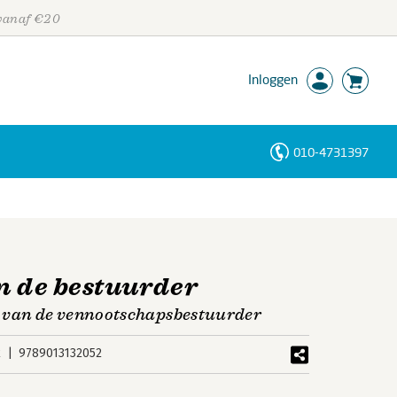
 vanaf €20
Inloggen
010-4731397
Personen
Trefwoorden
an de bestuurder
g van de vennootschapsbestuurder
k
9789013132052