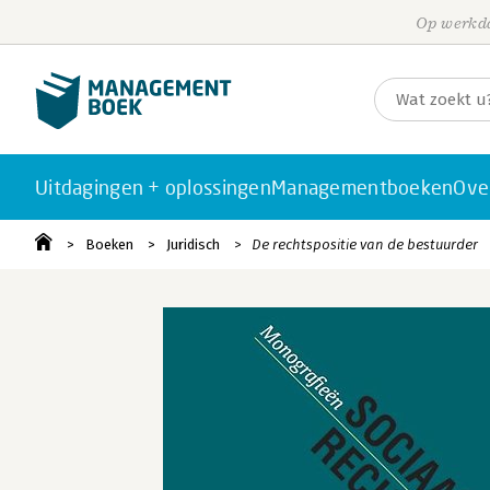
Op werkda
Uitdagingen + oplossingen
Managementboeken
Ove
Boeken
Juridisch
De rechtspositie van de bestuurder