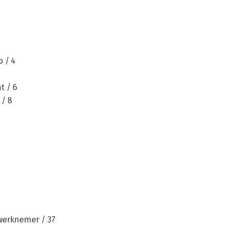
 / 4
t / 6
 / 8
werknemer / 37