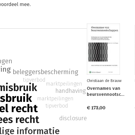
 voordeel mee.
ngen
ving
beleggersbescherming
tipverbod
Christiaan de Brauw
marktpeilingen
misbruik
Overnames van
handhaving
beursvennootschappen
sbruik
marktpeilingen
el recht
tipverbod
€ 173,00
ees recht
disclosure
ige informatie