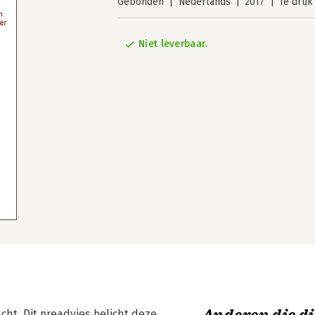
Gebonden
Nederlands
2017
1e druk
Niet leverbaar.
cht. Dit preadvies belicht deze