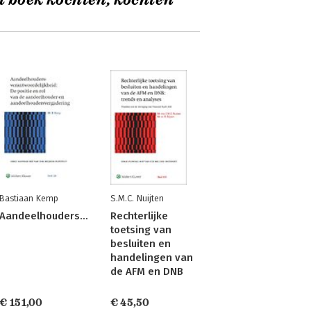
t boek kochten, kochten
Bastiaan Kemp
S.M.C. Nuijten
Aandeelhoudersverantwoordelijkheid
Rechterlijke
toetsing van
n
besluiten en
handelingen van
de AFM en DNB
€ 151,00
€ 45,50