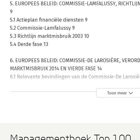
5. EUROPEES BELEID: COMMISSIE-LAMFALUSSY, RICHTLIJ
9
5.1 Actieplan financiële diensten 9
5.2 Commissie-Lamfalussy 9
5.3 Richtlijn marktmisbruik 2003 10
5.4 Derde fase 13
6. EUROPEES BELEID: COMMISSIE-DE LAROSIÈRE, VEROR
MARKTMISBRUIK 2014 EN VIERDE FASE 14
6.1 Relevante bevindingen van de Commissie-De Larosièr
6.2 Verordening marktmisbruik 21
6.2.1 Doelstellingen verordening marktmisbruik 21
Toon meer
6.2.2 Inhoud verordening marktmisbruik 23
6.2.3 Deels kaderverordening en uitvoeringsmaatregelen
6.3 Richtlijn marktmisbruik 2014 31
6.3.1 Resultaat en doelstellingen richtlijn marktmisbruik
Managementboek Top 100