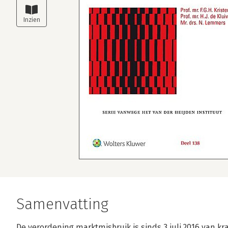
Samenvatting
De verordening marktmisbruik is sinds 3 juli 2016 van kra