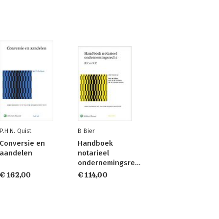
P.H.N. Quist
B Bier
Conversie en
Handboek
aandelen
notarieel
ondernemingsrecht
€ 162,00
€ 114,00