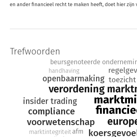
en ander financieel recht te maken heeft, doet hier zijn
Trefwoorden
beursgenoteerde ondernemi
regelge
handhaving
openbaarmaking
toezicht
verordening markt
marktmi
insider trading
financie
compliance
europ
voorwetenschap
koersgevoel
afm
marktintegriteit