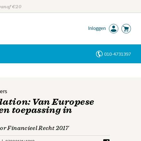
 vanaf €20
Inloggen
010-4731397
Personen
Trefwoorden
ers
lation: Van Europese
en toepassing in
oor Financieel Recht 2017