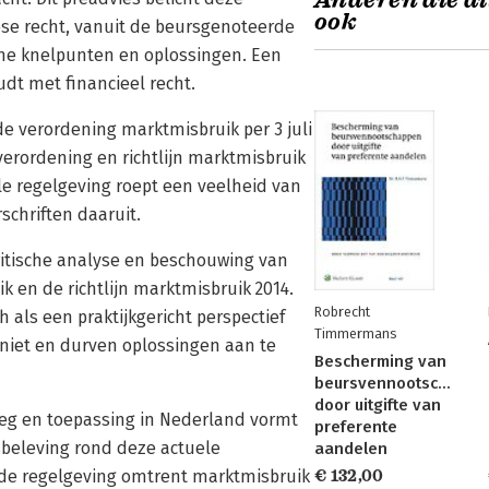
Anderen die di
ook
ese recht, vanuit de beursgenoteerde
che knelpunten en oplossingen. Een
udt met financieel recht.
de verordening marktmisbruik per 3 juli
erordening en richtlijn marktmisbruik
le regelgeving roept een veelheid van
schriften daaruit.
itische analyse en beschouwing van
 en de richtlijn marktmisbruik 2014.
Robrecht
ls een praktijkgericht perspectief
Timmermans
niet en durven oplossingen aan te
Bescherming van
beursvennootschappe
door uitgifte van
leg en toepassing in Nederland vormt
preferente
sbeleving rond deze actuele
aandelen
 de regelgeving omtrent marktmisbruik
€ 132,00