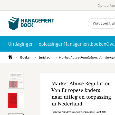
Op werkda
Uitdagingen + oplossingen
Managementboeken
Ove
Boeken
Juridisch
Market Abuse Regulation: Van Europ