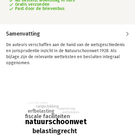
Nu besteld, woensdag in huis
Gratis verzonden
Past door de brievenbus
Samenvatting
De auteurs verschaffen aan de hand van de wetsgeschiedenis
en jurisprudentie inzicht in de Natuurschoonwet 1928. Als
bijlage zijn de relevante wetteksten en besluiten integraal
opgenomen.
In "the roaring twenty's" kwam de Nederlandse overheid in
1928 met een bijzonder stukje wetgeving, te weten: de
Natuurschoonwet. Het gaat hier om een regeling op grond
waarvan particuliere landgoedeigenaren die aangeven hun
landgoed in stand te (zullen) houden daarvoor ter
ondersteuning fiscale faciliteiten kunnen genieten. De "piece
cultureel erfgoed
rangschikking
waardering
de resistance" zijn hier de vrijstellingen successie- en
erfbelasting
wetteksten
schenkingsrechten.
fiscale faciliteiten
natuurschoonwet
Ingaande 1 juni 2007 werd de Natuurschoonwet en met name
belastingrecht
het Natuurschoon Rangschikkingsbesluit ingrijpend gewijzigd.