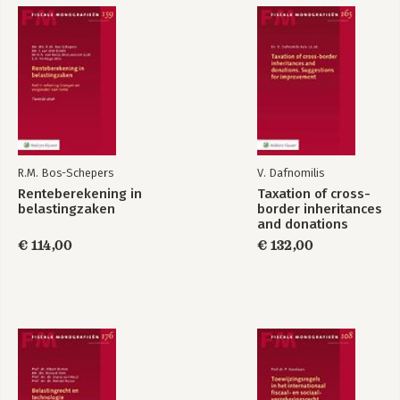
3.3.4 Wijze en aard van de bebouwing / 21
3.3.5 Soort gebruik van het terrein en opstallen / 21
3.4 Openstelling / 22
3.5 Overgangsrecht / 25
3.6 Formele aanvraag en beëindiging NSW-status / 27
3.6.1 NSW-aanvraag / 27
3.6.2 Aanpassingen van bestaande NSW-rangschikking / 28
3.6.3 Beëindiging NSW-status / 28
3.6.3.1 Landgoed in een nalatenschap / 32
3.6.4 Verlies NSW-status / 33
R.M. Bos-Schepers
V. Dafnomilis
3.6.4.1 Coulanceregeling / 34
Renteberekening in
Taxation of cross-
3.7 Grensoverschrijdende werking NSW / 35
belastingzaken
border inheritances
and donations
HOOFDSTUK 4
€ 114,00
€ 132,00
Waarderingsgrondslagen / 37
4.1 Inleiding / 37
4.2 Waarde in het economische verkeer / 37
4.3 Bestemmingswaarde / 39
4.4 WOZ-waarde / 40
4.5 Praktische toegepast: Landgoed het Groene Gezicht / 42
HOOFDSTUK 5
Invorderingsvrijstelling schenk- en erfbelasting / 45