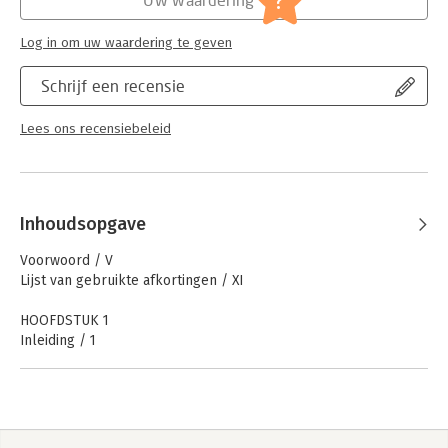
?
en fauna; w.o. Vogel- en Habitatrichtlijn]
Serie:
Fed Fiscale Brochures
Log in om uw waardering te geven
Schrijf een recensie
Lees ons recensiebeleid
Inhoudsopgave
Voorwoord / V
Lijst van gebruikte afkortingen / XI
HOOFDSTUK 1
Inleiding / 1
HOOFDSTUK 2
Historisch kader / 3
HOOFDSTUK 3