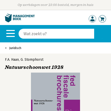
Op werkdagen voor 23:00 besteld, morgen in huis
Juridisch
F.A. Haan
,
G. Stomphorst
Natuurschoonwet 1928