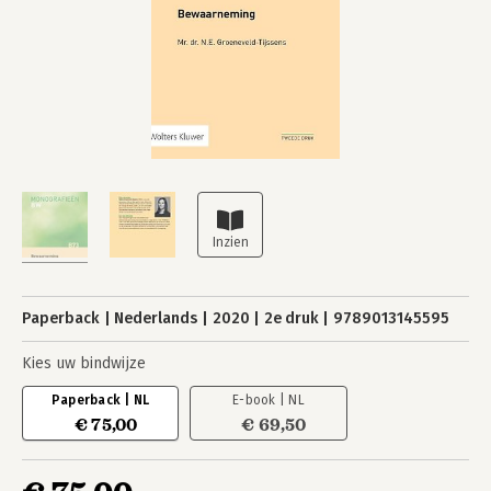
Paperback
Nederlands
2020
2e druk
9789013145595
Kies uw bindwijze
Paperback | NL
E-book | NL
€ 75,00
€ 69,50