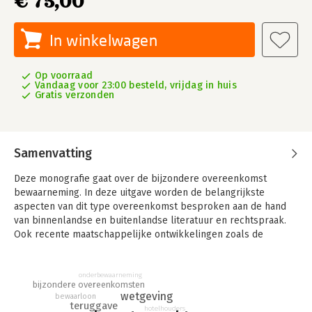
€ 75,00
In winkelwagen
Op voorraad
Vandaag voor 23:00 besteld, vrijdag in huis
Gratis verzonden
Samenvatting
Deze monografie gaat over de bijzondere overeenkomst
bewaarneming. In deze uitgave worden de belangrijkste
aspecten van dit type overeenkomst besproken aan de hand
van binnenlandse en buitenlandse literatuur en rechtspraak.
Ook recente maatschappelijke ontwikkelingen zoals de
overeenkomst tot cloudopslag komen aan bod.
In de praktijk ontstaat regelmatig discussie over de kwalificatie
onderbewaarneming
bijzondere overeenkomsten
van een bijzondere overeenkomst. Is er sprake van opdracht,
wetgeving
bewaarloon
koop, aanneming van werk of bewaarneming? Het antwoord op
teruggave
hotelhouders