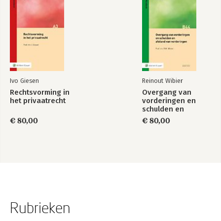
36
31 Hotelhouders en titel 7.9 BW / 37
32 Aansprakelijkheid van de hotelhouder / 39
Trefwoordenregister / 43
Wetsartikelenregister / 47
Jurisprudentieregister / 51
Monografieën BW / 53
Ivo Giesen
Reinout Wibier
Rechtsvorming in
Overgang van
het privaatrecht
vorderingen en
schulden en
afstand van
€ 80,00
€ 80,00
vorderingen
Rubrieken