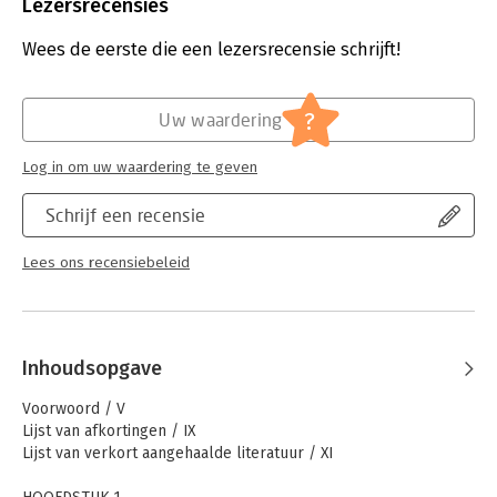
Uitgever:
Wolters Kluwer
Lezersrecensies
Druk:
2
Verschijningsdatum:
10-3-2020
Wees de eerste die een lezersrecensie schrijft!
Hoofdrubriek:
Juridisch
Jongbloed:
Bijzondere overeenkomsten
?
Uw waardering
Serie:
Monografieën BW
Log in om uw waardering te geven
Schrijf een recensie
Lees ons recensiebeleid
Inhoudsopgave
Voorwoord / V
Lijst van afkortingen / IX
Lijst van verkort aangehaalde literatuur / XI