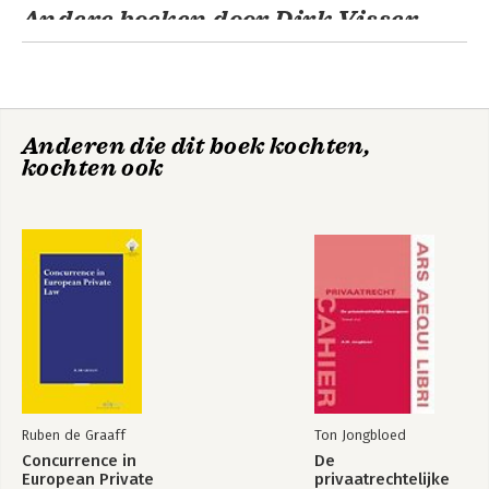
Andere boeken door Dirk Visser
Auteursrecht
Misleidende (B2B)
reclame en
Anderen die dit boek kochten,
vergelijkende
kochten ook
reclame
Intellectuele
Auteursrecht
eigendom 2026
Ruben de Graaff
Ton Jongbloed
Concurrence in
De
Misleidende (B2B)
Oneerlijke
European Private
privaatrechtelijke
reclame en
handelspraktijken