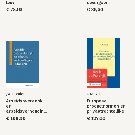
Law
dwangsom
vergelijkende
jegens
reclame
consumenten
€ 78,95
€ 39,50
Bekijk alle boeken
Tekst &
Merkenrechtspraak
Commentaar
HvJ EU
Intellectuele
eigendom
Bekijk alle boeken
J.A. Pontier
G.M. Veldt
Arbeidsovereenkomst
Europese
en
productnormen en
arbeidsverhoudingen
privaatrechtelijke
in het IPR
normstelling
€ 106,50
€ 127,00