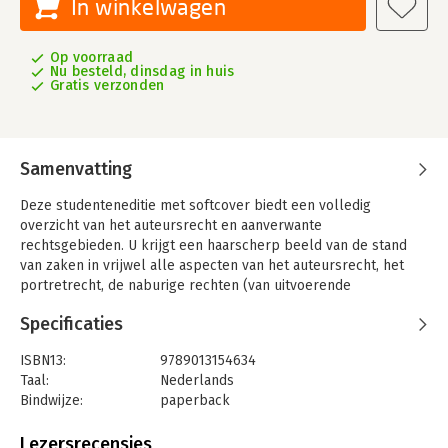
In winkelwagen
Op voorraad
Nu besteld, dinsdag in huis
Gratis verzonden
Samenvatting
Deze studenteneditie met softcover biedt een volledig
overzicht van het auteursrecht en aanverwante
rechtsgebieden. U krijgt een haarscherp beeld van de stand
van zaken in vrijwel alle aspecten van het auteursrecht, het
portretrecht, de naburige rechten (van uitvoerende
kunstenaars, producenten en omroepen) en het
Specificaties
databankenrecht.
De ontwikkelingen op het gebied van technologie en
ISBN13:
9789013154634
netwerkcommunicatie volgen elkaar in een steeds hoger
Taal:
Nederlands
tempo op. Daarmee neemt ook het belang van de juridische
Bindwijze:
paperback
bescherming van informatieproducten toe. In Auteursrecht
Aantal pagina's:
1016
studenteneditie vindt u een grondig en toegankelijk overzicht
Uitgever:
Wolters Kluwer
Lezersrecensies