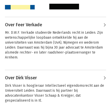
auteurscontractenrecht ingevoerd.
Al deze actuele ontwikkelingen hebben hun weg gevonden in
dit handboek. Zo krijgt u een helder beeld over de laatste
stand van zaken.
Over Feer Verkade
Mr. D.W.F. Verkade studeerde Nederlands recht in Leiden. Zijn 
wetenschappelijke loopbaan ontwikkelde hij aan de 
universiteiten van Amsterdam (UvA), Nijmegen en wederom 
Leiden. Daarnaast was hij bijna 30 jaar advocaat te Amsterdam 
alsmede rechter- en later raadsheer-plaatsvervanger te 
Auteursrecht
Commercieel
Arnhem.

portretrecht
In 2002 nam hij afscheid van de universiteit en van de balie, en 
Andere boeken door Feer Verkade
werd hij advocaat-generaal bij de Hoge Raad. Hij is lid van de 
Koninklijke Nederlandse Akademie van Wetenschappen.
Over Dirk Visser
Bekijk alle boeken
Dirk Visser is hoogleraar Intellectueel eigendomsrecht aan de 
Universiteit Leiden. Daarnaast is hij partner bij 
advocatenkantoor Visser Schaap & Kreijger, dat 
gespecialiseerd is in IE.