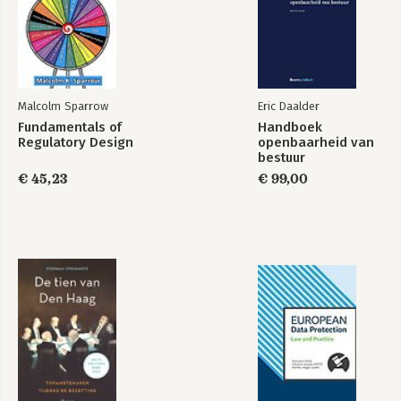
1.9 Taakopvattingen: groeiende verwachtingen van toezicht 36
1.10 Onafhankelijk toezicht: onpartijdigheid in nabijheid 39
2 Een beknopte geschiedenis van het rijkstoezicht in
Nederland 45
J. de Ridder
Malcolm Sparrow
Eric Daalder
2.1 Inleiding 45
Fundamentals of
Handboek
2.2 Verstatelijking van zorggoederen 45
Regulatory Design
openbaarheid van
2.3 Externe effecten 50
bestuur
2.4 Tragedy of the commons 53
€ 45,23
€ 99,00
2.5 Intermezzo 55
2.6 Toezicht als last 57
2.7 De markt als oplossing 61
2.8 Professionalisering 63
2.8.1 Toezicht als bestuurlijke taak 64
2.8.2 Toezicht als professie 68
2.8.3 Toezicht als object van wetenschappelijk onderzoek 70
2.9 Afsluiting 70
3 Toezichtstheorie 77
P. de Winter
3.1 Inleiding 77