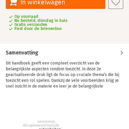
In winkelwagen
Op voorraad
Nu besteld, dinsdag in huis
Gratis verzonden
Past door de brievenbus
Samenvatting
Dit handboek geeft een compleet overzicht van de
belangrijkste aspecten rondom toezicht. In deze 2e
geactualiseerde druk ligt de focus op cruciale thema’s die bij
toezicht een rol spelen. Dankzij de vele voorbeelden krijg je
snel inzicht in de materie en leer je de belangrijkste
analytische aspecten van toezicht kennen.
Toezicht is tegenwoordig een belangrijk onderwerp in zowel
de praktijk als de wetenschap. De rol van inspecties en
autoriteiten wordt intensief bediscussieerd, zeker naar
aanleiding van incidenten en ongelukken. De verwachtingen
interventies
van inspecties en autoriteiten zijn hoog, maar de
risicogebaseerd toezicht