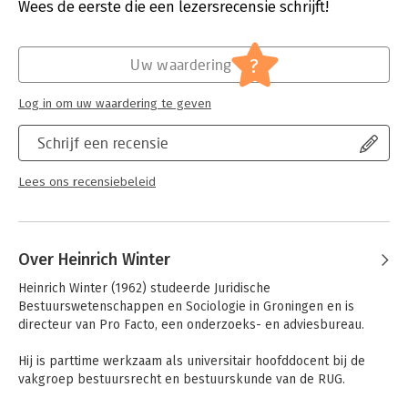
Verschijningsdatum:
26-1-2023
Wees de eerste die een lezersrecensie schrijft!
Toezicht is van grote waarde voor toezichthouders,
inspectiemedewerkers en voor iedereen die in het
Hoofdrubriek:
Juridisch
bedrijfsleven die met toezicht te maken krijgt. Daarnaast is de
Jongbloed:
Toezicht (Wet op het Financieel Toezicht)
?
Uw waardering
titel zeer interessant voor zowel de wetenschap als het
Serie:
Handboeken Veiligheid
onderwijs.
Log in om uw waardering te geven
Schrijf een recensie
Lees ons recensiebeleid
Over Heinrich Winter
Heinrich Winter (1962) studeerde Juridische 
Bestuurswetenschappen en Sociologie in Groningen en is 
directeur van Pro Facto, een onderzoeks- en adviesbureau. 

Hij is parttime werkzaam als universitair hoofddocent bij de 
vakgroep bestuursrecht en bestuurskunde van de RUG.