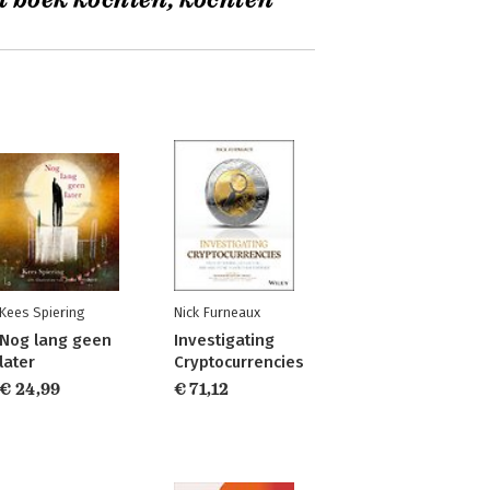
t boek kochten, kochten
Kees Spiering
Nick Furneaux
Nog lang geen
Investigating
later
Cryptocurrencies
€ 24,99
€ 71,12