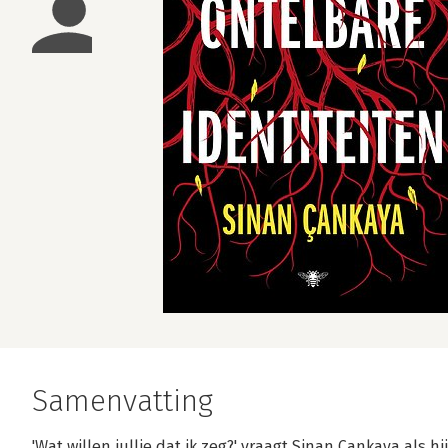
Samenvatting
'Wat willen jullie dat ik zeg?' vraagt Sinan Çankaya als 