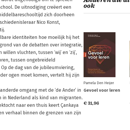
Anderen die di
ook
school. De uitnodiging creëert een
middelbareschooltijd zich doorheen
chiedenisleraar Nico Konst,
ij.
lbare identiteiten hoe moeilijk hij het
grond van de debatten over integratie,
illen vluchten, tussen ‘wij’ en ‘zij’,
 horen, tussen ongebreideld
Op de dag van de jubileumviering,
der ogen moet komen, vertelt hij zijn
Pamela Den Heijer
veranderde omgang met de ‘de Ander’ in
Gevoel voor leren
n in Nederland als kind van migranten.
€ 31,96
ektocht naar een thuis keert Çankaya
een verhaal binnen de grenzen van zijn