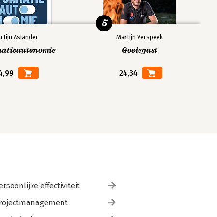
5
rtijn Aslander
Martijn Verspeek
matieautonomie
Goeiegast
4,99
24,34
ersoonlijke effectiviteit
rojectmanagement