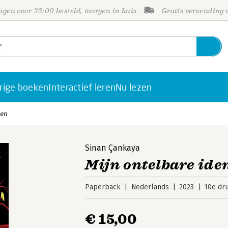
gen voor 23:00 besteld, morgen in huis
Gratis verzending
rige boeken
Interactief leren
Nu lezen
ten
Sinan Çankaya
Mijn ontelbare ide
Paperback
Nederlands
2023
10e dr
€ 15,00