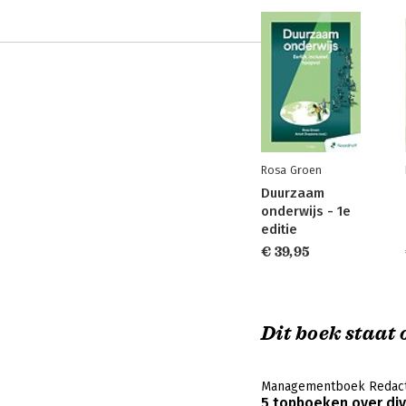
Rosa Groen
Duurzaam
onderwijs - 1e
editie
€ 39,95
Dit boek staat o
Managementboek Redact
5 topboeken over dive