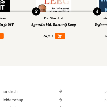
3
4
izen
Ron Steenkist
Ma
in je MT
Agenda Vol, Batterij Leeg
Infor
24,50
2
juridisch
p
leiderschap
p