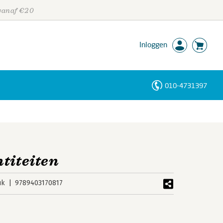
 vanaf €20
Inloggen
010-4731397
Personen
Trefwoorden
ntiteiten
uk
9789403170817