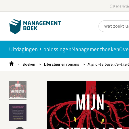
Op werkda
Uitdagingen + oplossingen
Managementboeken
Ove
Boeken
Literatuur en romans
Mijn ontelbare identitei