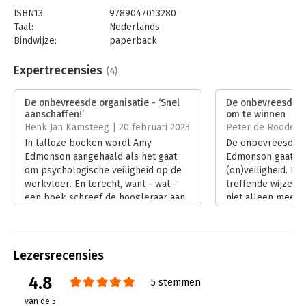
ISBN13:
9789047013280
Taal:
Nederlands
Bindwijze:
paperback
Aantal pagina's:
256
Uitgever:
Business Contact
Expertrecensies
(4)
Druk:
1
Verschijningsdatum:
9-12-2019
De onbevreesde organisatie - ‘Snel
De onbevreesde or
aanschaffen!’
om te winnen
Hoofdrubriek:
Algemeen management
,
Strategisch
Henk Jan Kamsteeg | 20 februari 2023
Peter de Roode | 
management
In talloze boeken wordt Amy
De onbevreesde o
Serie:
Business Bibliotheek
Edmonson aangehaald als het gaat
Edmonson gaat ov
om psychologische veiligheid op de
(on)veiligheid. E
werkvloer. En terecht, want - wat -
treffende wijze a
een boek schreef de hoogleraar aan
niet alleen meer b
de Harvard Business School! ‘De
organisaties waari
onbevreesde organisatie’ zou het
van angst, maar d
eerste boek moeten zijn dat je
veel aansprekende
aanschaft.
Lees verder
Lezersrecensies
Lees verder
4.8
5 stemmen
van de 5