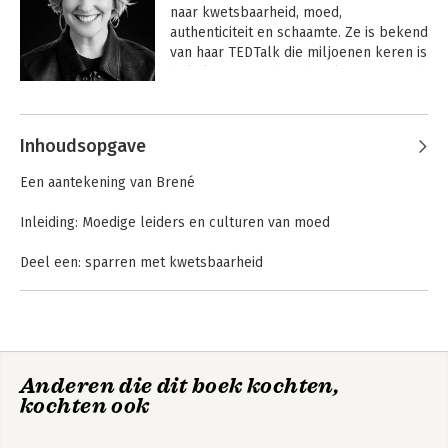
naar kwetsbaarheid, moed, 
authenticiteit en schaamte. Ze is bekend 
van haar TEDTalk die miljoenen keren is 
bekeken en van haar boeken De moed 
van imperfectie , De kracht van 
Andere boeken door Brené Brown
kwetsbaarheid en Sterker dan ooit , die 
alle drie de eerste plek van de  New 
Inhoudsopgave
York Times-bestsellerlijst bereikten. Ze 
woont met haar echtgenoot Steve en 
Een aantekening van Brené
hun twee kinderen Ellen en Charlie in 
Houston. 
Inleiding: Moedige leiders en culturen van moed
Deel een: sparren met kwetsbaarheid
1. Het moment en de mythen
2. De oproep tot moed
3. Het pantser
4. Schaamte en empathie
5. Nieuwsgierigheid en gegrond zelfvertrouwen
De kracht van
Strong ground
Anderen die dit boek kochten,
Deel twee: Leen vanuit je waarden
kwetsbaarheid
kochten ook
Deel drie: De vertrouwensscan
Deel vier: Leren opstaan