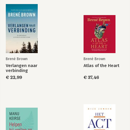
Dankwoord
Noten
Register
Brené Brown
Brené Brown
Verlangen naar
Atlas of the Heart
Verlangen naar
Sterker dan ooit
verbinding
verbinding
€ 22,99
€ 37,46
Bekijk alle boeken