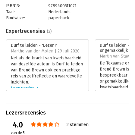
ISBN13:
9789400511071
Taal:
Nederlands
Bindwijze:
paperback
Aantal pagina's:
320
Uitgever:
AW Bruna
Expertrecensies
(3)
Druk:
1
Verschijningsdatum:
12-2-2019
Durf te leiden - 'Lezen!'
Durf te leiden - '
ongemakkelijk go
Marthe van der Molen | 29 juli 2020
Hoofdrubriek:
Leiderschap
Martin van Stavere
Net als de kracht van kwetsbaarheid
De Texaanse onde
van dezelfde auteur, is Durf te leiden
Brené Brown is e
van Brené Brown ook een prachtige
bespreekbaar ma
reis van zelfreflectie en waardevolle
ongemakkelijke o
inzichten.
kwetsbaarheid en 
Lees verder
haar boeken over 
bereikten de New
bestsellerlijst.
Lees verder
Lezersrecensies
4.0
2 stemmen
van de 5