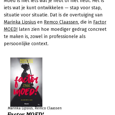
Moed is niet iets wat je hebt of niet hebt. Het is
iets wat je kunt ontwikkelen — stap voor stap,
situatie voor situatie. Dat is de overtuiging van
Marinka Lipsius
en
Remco Claassen
, die in
Factor
MOED!
laten zien hoe moediger gedrag concreet
te maken is, zowel in professionele als
persoonlijke context.
Marinka Lipsius
Remco Claassen
Factor MOED!