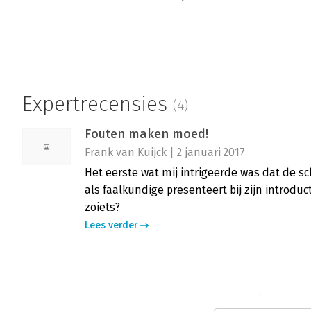
Expertrecensies
(4)
Fouten maken moed!
Frank van Kuijck | 2 januari 2017
Het eerste wat mij intrigeerde was dat de s
als faalkundige presenteert bij zijn introduc
zoiets?
Lees verder
Fouten maken moed! - Dump je streven