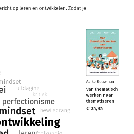
cht op leren en ontwikkelen. Zodat je
g
mindset
Aafke Bouwman
ei
uitdaging
Van thematisch
kritiek
werken naar
perfectionisme
thematiseren
mindset
€ 25,95
bewijsdrang
ontwikkeling
ed
leren
faalkundig