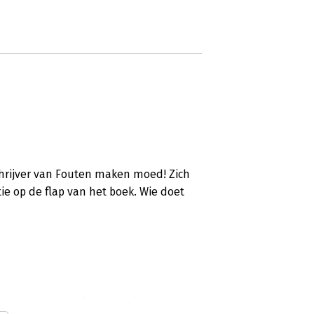
chrijver van Fouten maken moed! Zich
tie op de flap van het boek. Wie doet
 naar perfectie en ga je beste