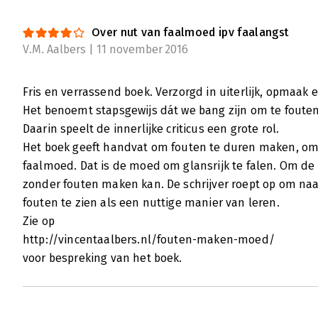
Fouten maken moet
Annett Keizer | 8 oktober 2013
Over nut van faalmoed ipv faalangst
V.M. Aalbers | 11 november 2016
Iedereen maakt fouten. Meestal balen we d
we falen. Remko van der Drift leert ons and
Fouten maken is namelijk onvermijdelijk. St
Fris en verrassend boek. Verzorgd in uiterlijk, opmaak en
nuttig. Daarom is het van belang om onze 
Het benoemt stapsgewijs dát we bang zijn om te fouten
vermogen vergroten. Niet makkelijk, wel noo
Daarin speelt de innerlijke criticus een grote rol.
Niet voor niets luidt de ondertitel van dit i
Het boek geeft handvat om fouten te duren maken, om 
jezelf en je team te halen'.
faalmoed. Dat is de moed om glansrijk te falen. Om de
Lees verder
zonder fouten maken kan. De schrijver roept op om naar 
fouten te zien als een nuttige manier van leren.
Zie op
http://vincentaalbers.nl/fouten-maken-moed/
voor bespreking van het boek.