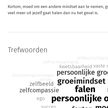
Kortom, moed om een andere mindset aan te nemen, geri
veel meer uit jezelf gaat halen dan nu het geval is.
Trefwoorden
zelfbeschuldigin
zelfrechtvaardiging
vaste 
kwetsbaarheid
persoonlijke gro
doorzettingsvermogen
groeimindset
kritiek
zelfbeeld
falen
zelfcompassie
persoonlijke 
ego
mo
succes