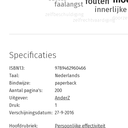
fouten
faalangst
innerlijke
zelfbeschuldiging
doorze
zelfrechtvaardiging
Specificaties
ISBN13:
9789462960466
Taal:
Nederlands
Bindwijze:
paperback
Aantal pagina's:
200
Uitgever:
AnderZ
Druk:
1
Verschijningsdatum:
27-9-2016
Hoofdrubriek:
Persoonlijke effectiviteit