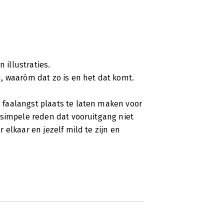
aarvan en hebben we het gevoel dat
ers aankijken tegen het maken fouten.
erker nog, fouten maken is relatief en
 illustraties.
mindset te veranderen en ons lerend
, waaróm dat zo is en het dat komt.
dzakelijk om succesvol te kunnen zijn.
nspirerende boek 'Durf het beste uit
faalangst plaats te laten maken voor
 simpele reden dat vooruitgang niet
elkaar en jezelf mild te zijn en