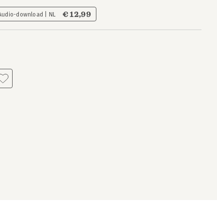
€ 12,99
Audio-download | NL
s