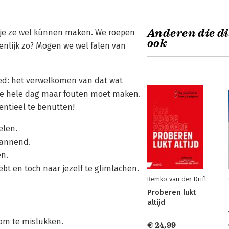
Anderen die di
t je ze wel kúnnen maken. We roepen
ook
enlijk zo? Mogen we wel falen van
d: het verwelkomen van dat wat
 de hele dag maar fouten moet maken.
ntieel te benutten!
elen.
spannend.
n.
bt en toch naar jezelf te glimlachen.
Remko van der Drift
Proberen lukt
altijd
 om te mislukken.
€ 24,99