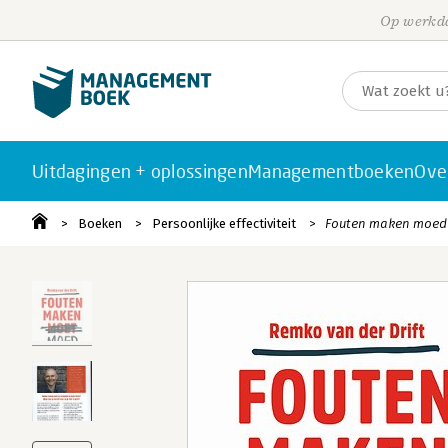
Op werkda
Uitdagingen + oplossingen
Managementboeken
Ove
Boeken
Persoonlijke effectiviteit
Fouten maken moed