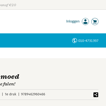
 vanaf €20
Inloggen
010-4731397
Personen
Trefwoorden
 moed
te falen!
6
1e druk
9789462960466