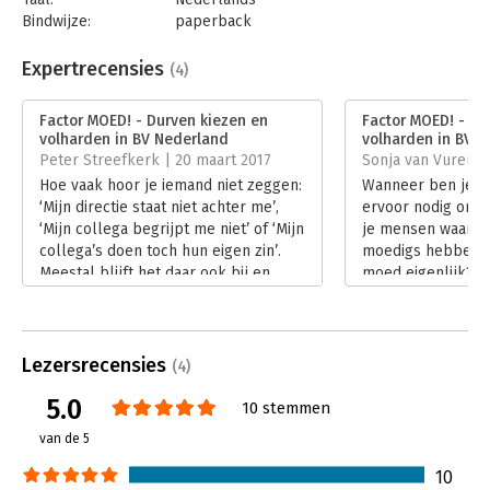
Bindwijze:
paperback
Aantal pagina's:
176
Uitgever:
Boom
Expertrecensies
(4)
Druk:
1
Verschijningsdatum:
7-11-2016
Factor MOED! - Durven kiezen en
Factor MOED! - Du
volharden in BV Nederland
volharden in BV 
Hoofdrubriek:
Leiderschap
Peter Streefkerk | 20 maart 2017
Sonja van Vuren |
Hoe vaak hoor je iemand niet zeggen:
Wanneer ben je m
‘Mijn directie staat niet achter me’,
ervoor nodig om m
‘Mijn collega begrijpt me niet’ of ‘Mijn
je mensen waarvan 
collega’s doen toch hun eigen zin’.
moedigs hebben g
Meestal blijft het daar ook bij en
moed eigenlijk? D
kruipt diegene terug in zijn schulp,
Factor MOED! van 
verongelijkt en vol gevoelens van
Remco Claassen me
onbegrip.
Het is de opmaat 
Lees verder
onderzoekend en t
Lezersrecensies
(4)
praktisch boek.
5.0
Lees verder
10 stemmen
van de 5
10