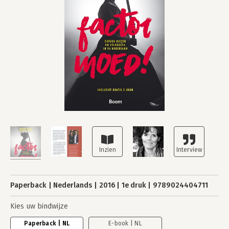
Paperback
Nederlands
2016
1e druk
9789024404711
Kies uw bindwijze
Paperback | NL
E-book | NL