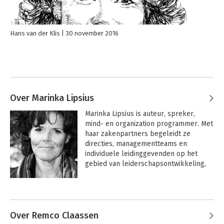
Hans van der Klis
30 november 2016
Over Marinka Lipsius
Marinka Lipsius is auteur, spreker, 
mind- en organization programmer. Met 
haar zakenpartners begeleidt ze 
directies, managementteams en 
individuele leidinggevenden op het 
gebied van leiderschapsontwikkeling, 
besluitvorming en daadwerkelijke, 
duurzame transities. Structuur en 
Andere boeken door Marinka
cultuur gaan bij haar hand in hand. Ze 
Lipsius
benadert onderwerpen vanuit een 
verrassende hoek, daagt lezers uit tot 
Over Remco Claassen
nieuwe manieren van denken en tot het 