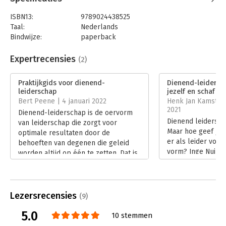
ISBN13:
9789024438525
Taal:
Nederlands
Bindwijze:
paperback
Aantal pagina's:
208
Uitgever:
Boom
Expertrecensies
(2)
Druk:
1
Verschijningsdatum:
16-11-2021
Praktijkgids voor dienend-
Dienend-leidersch
leiderschap
jezelf en schaf di
Hoofdrubriek:
Leiderschap
Bert Peene | 4 januari 2022
Henk Jan Kamstee
2021
Dienend-leiderschap is de oervorm
Dienend leidersch
van leiderschap die zorgt voor
Maar hoe geef je
optimale resultaten door de
er als leider voor
behoeften van degenen die geleid
vorm? Inge Nuijte
worden altijd op één te zetten. Dat is
op weg in Dienend
de belangrijkste boodschap die Inge
Lees verder
Nuijten voor haar lezers heeft. In
Echte leiders dienen (uit 2012), en nu
opnieuw in wat als een voortzetting
Lezersrecensies
(9)
van die bestseller gezien kan
5.0
worden: Dienend-leiderschap.
10 stemmen
Lees verder