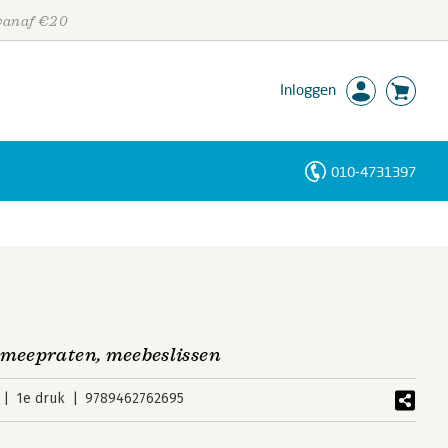
 vanaf €20
Inloggen
010-4731397
Personen
Trefwoorden
 meepraten, meebeslissen
1e druk
9789462762695