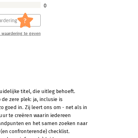
n meebeslissen ofwel co-creatie.
0
?
rdering
 waardering te geven
t de stal van Jitske Kramer. De heldere
 met haar antropologische kennis en
elijke titel, die uitleg behoeft.
de zere plek: ja, inclusie is
 goed in. Zij leert ons om - net als in
uur te creëren waarin iedereen
en'
standpunten en het samen zoeken naar
(en confronterende) checklist.