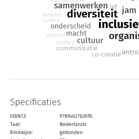
samenwerken
lef
jam 
diversiteit
verschil
conflict
inclusie
onderscheid
macht
organi
verschil
cultuur
conflict
communicatie
antro
co-creatie
Specificaties
ISBN13:
9789462762695
Taal:
Nederlands
Bindwijze:
gebonden