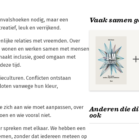
Vaak samen g
 invalshoeken nodig, maar een
eatief, leuk en verrijkend.
nlijke relaties met vreemden. Over
t we wonen en werken samen met mensen
t maakt inclusie, goed omgaan met
deze tijd.
eculturen. Conflicten ontstaan
sloten vanwege hun kleur,
 wie zich aan wie moet aanpassen, over
Anderen die di
ook
en en wie vooral niet.
er spreken met elkaar. We hebben een
oemen, zonder dat iedereen meteen op