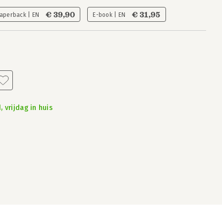
€ 39,90
€ 31,95
aperback | EN
E-book | EN
 vrijdag in huis