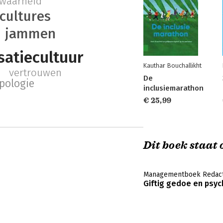
waarheid
cultures
jammen
satiecultuur
Kauthar Bouchallikht
vertrouwen
De
pologie
inclusiemarathon
€ 25,99
Dit boek staat o
Managementboek Redact
Giftig gedoe en psyc