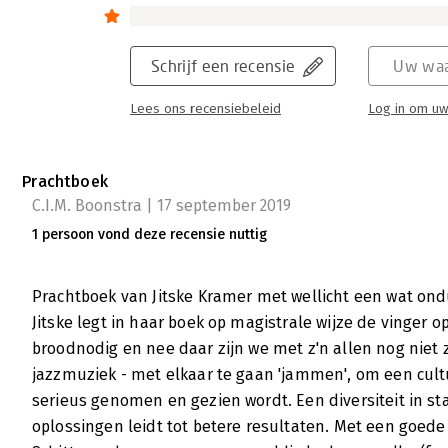
meer inclusie en dus meedoen, meepraten e
Lees verder
Schrijf een recensie
Uw waa
Lees ons recensiebeleid
Log in om uw
Jam Cultures - 'Een prachtproduct'
Nico Jong | 16 juli 2019
Prachtboek
C.I.M. Boonstra | 17 september 2019
Jam Cultures is weer een prachtig product ui
betogen in ieder hoofdstuk zijn gelardeerd
1 persoon vond deze recensie nuttig
ervaring
Lees verder
Prachtboek van Jitske Kramer met wellicht een wat onduid
Jitske legt in haar boek op magistrale wijze de vinger op 
broodnodig en nee daar zijn we met z'n allen nog niet zo
jazzmuziek - met elkaar te gaan 'jammen', om een cult
Jam Cultures - 'Een boek vol handvatt
serieus genomen en gezien wordt. Een diversiteit in 
Anke Tijtsma | 4 juli 2019
oplossingen leidt tot betere resultaten. Met een goede 