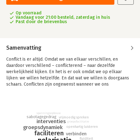
Op voorraad
Vandaag voor 21:00 besteld, zaterdag in huis
Past door de brievenbus
Samenvatting
Conflict is er altijd. Omdat we van elkaar verschillen, en
daardoor verschillend – conflicterend – naar dezelfde
werkelijkheid kijken. En het is er ook omdat we op elkaar
lijken: we willen hetzelfde. En dat wat we willen is doorgaans
schaars. Conflicten zijn ongewenst wanneer we ons
onvoldoende vrijmoedig uitspreken en/of onvoldoende
openhartig naar elkaar luisteren.
Een conflict kan uitgroeien tot polarisatie als groepen worden
gemobiliseerd in wij-zijn denken. Dat wordt problematisch
spanningsopbouw
sabotagegedrag
vrijmoedig spreken
wanneer we elkaar vastzetten vanuit monopolies op de
interventies
groepsfacilitatie
waarheid, en elkaar niet meer kunnen horen.
groepsdynamiek
openhartig luisteren
faciliteren
verbinden
Dit boekje gaat over interventies die helpen om conflicten en
fluïditeit