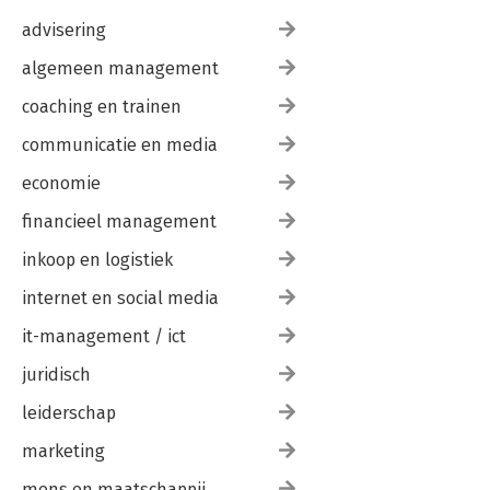
Vraag 7: Hoe kan ik grenzen stellen én ruimte geven? 225
8.1 Ruimte binnen de grenzen 227
advisering
8.2 Adviezen 232
algemeen management
8.3 De casussen 239
8.4 Hart werken in plaats van hard werken 242
coaching en trainen
Check-out 245
communicatie en media
Dank, dank, dank! 246
Over Stephanie van Rossum 248
economie
Literatuur 250
financieel management
Index 252
inkoop en logistiek
internet en social media
it-management / ict
juridisch
leiderschap
marketing
mens en maatschappij