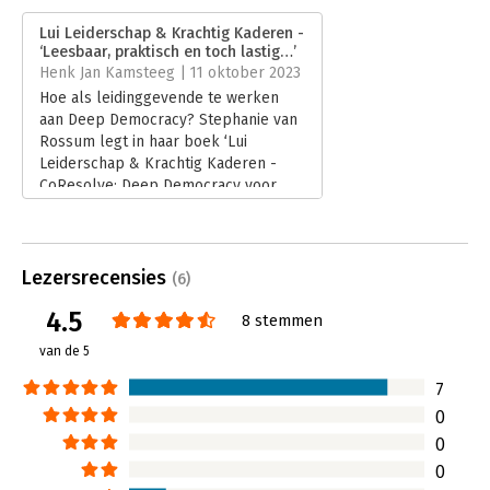
Verschijningsdatum:
19-9-2023
Lui Leiderschap & Krachtig Kaderen -
‘Leesbaar, praktisch en toch lastig…’
Hoofdrubriek:
Leiderschap
Henk Jan Kamsteeg | 11 oktober 2023
Hoe als leidinggevende te werken
aan Deep Democracy? Stephanie van
Rossum legt in haar boek ‘Lui
Leiderschap & Krachtig Kaderen -
CoResolve: Deep Democracy voor
leiders’ de CoResolve-methode uit.
Goed leesbaar, praktisch en toch
lastig…
Lees verder
Lezersrecensies
(6)
4.5
8 stemmen
van de 5
7
0
0
0