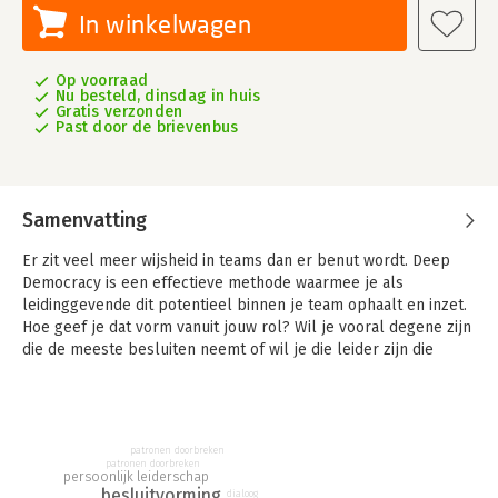
In winkelwagen
Op voorraad
Nu besteld, dinsdag in huis
Gratis verzonden
Past door de brievenbus
Samenvatting
Er zit veel meer wijsheid in teams dan er benut wordt. Deep
Democracy is een effectieve methode waarmee je als
leidinggevende dit potentieel binnen je team ophaalt en inzet.
Hoe geef je dat vorm vanuit jouw rol? Wil je vooral degene zijn
die de meeste besluiten neemt of wil je die leider zijn die
inspireert, motiveert en volop gelooft in de potentie van zijn
team?
Lui Leiderschap & Krachtig Kaderen bevat veel praktische
tools, voorbeelden en inzichten gebaseerd op de
patronen doorbreken
leiderschapsvariant van de Lewis Deep Democracy-methode:
patronen doorbreken
persoonlijk leiderschap
CoResolve. Het toepassen van de CoResolve-tools en -
besluitvorming
dialoog