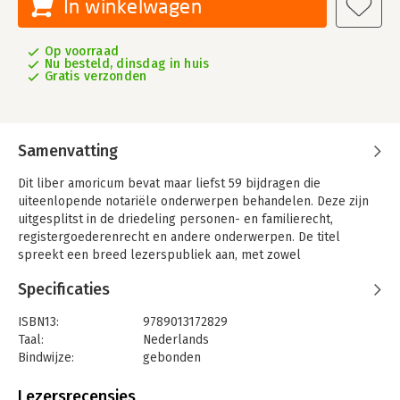
In winkelwagen
Op voorraad
Nu besteld, dinsdag in huis
Gratis verzonden
Samenvatting
Dit liber amoricum bevat maar liefst 59 bijdragen die
uiteenlopende notariële onderwerpen behandelen. Deze zijn
uitgesplitst in de driedeling personen- en familierecht,
registergoederenrecht en andere onderwerpen. De titel
spreekt een breed lezerspubliek aan, met zowel
wetenschappelijke als meer praktijkgerichte bijdragen
Specificaties
omtrent het notariële recht.
Met grootse passen door het recht viert de 25 jaar dat Leon
ISBN13:
9789013172829
Verstappen als hoogleraar privaatrecht, in het bijzonder
Taal:
Nederlands
notarieel recht verbonden is aan de vakgroep Privaatrecht en
Bindwijze:
gebonden
Notarieel recht van de Rijksuniversiteit Groningen. In 59
Aantal pagina's:
520
bijdragen, geschreven door auteurs uit binnen- en buitenland,
Uitgever:
Wolters Kluwer
Lezersrecensies