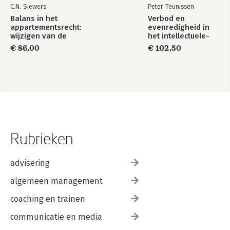
C.N. Siewers
Peter Teunissen
Balans in het
Verbod en
appartementsrecht:
evenredigheid in
wijzigen van de
het intellectuele-
splitsingsakte
eigendomsrecht
€ 86,00
€ 102,50
vereenvoudigd
Rubrieken
advisering
algemeen management
coaching en trainen
communicatie en media