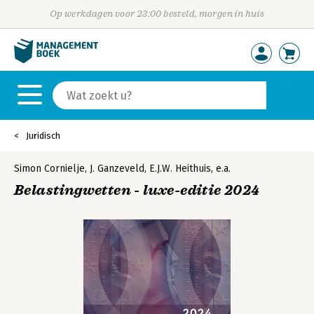
Op werkdagen voor 23:00 besteld, morgen in huis
Juridisch
Simon Cornielje
,
J. Ganzeveld
,
E.J.W. Heithuis
,
e.a.
Belastingwetten - luxe-editie 2024