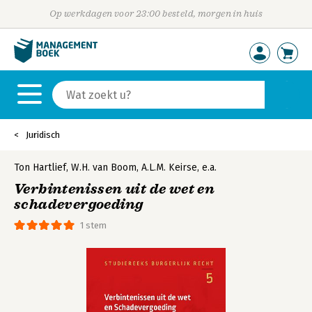
Op werkdagen voor 23:00 besteld, morgen in huis
Juridisch
Ton Hartlief
,
W.H. van Boom
,
A.L.M. Keirse
,
e.a.
Verbintenissen uit de wet en
schadevergoeding
1 stem