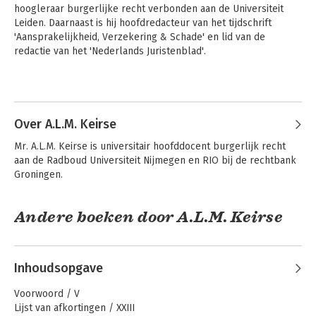
hoogleraar burgerlijke recht verbonden aan de Universiteit 
Leiden. Daarnaast is hij hoofdredacteur van het tijdschrift 
'Aansprakelijkheid, Verzekering & Schade' en lid van de 
redactie van het 'Nederlands Juristenblad'.
Andere boeken door Ton Hartlief
Over A.L.M. Keirse
Mr. A.L.M. Keirse is universitair hoofddocent burgerlijk recht 
aan de Radboud Universiteit Nijmegen en RIO bij de rechtbank 
Groningen.
Andere boeken door A.L.M. Keirse
Inhoudsopgave
Verbintenissenrecht
Asser 7-IX
algemeen
Verzekering
Voorwoord / V
Lijst van afkortingen / XXIII