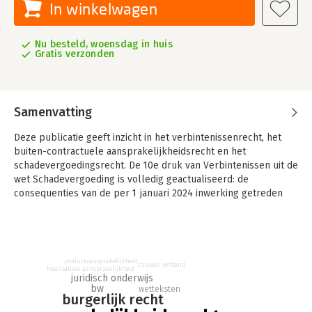
In winkelwagen
Nu besteld, woensdag in huis
Gratis verzonden
Samenvatting
Deze publicatie geeft inzicht in het verbintenissenrecht, het
buiten-contractuele aansprakelijkheidsrecht en het
schadevergoedingsrecht. De 10e druk van Verbintenissen uit de
wet Schadevergoeding is volledig geactualiseerd: de
consequenties van de per 1 januari 2024 inwerking getreden
Wet op de Nadeelscompensatie worden besproken, net als
actuele ontwikkelingen aan het front van Europese
regelgeving met betrekking tot productenaansprakelijkheid en
kunstmatige intelligentie.
productaansprakelijkheid
causaal verband
kwalitatieve aansprakelijkheid
In Verbintenissen uit de en wet Schadevergoeding wordt de
juridisch onderwijs
lezer op efficiënte wijze wegwijs in het verbintenissenrecht,
bw
wetteksten
burgerlijk recht
het buiten-contractuele aansprakelijkheidsrecht en het