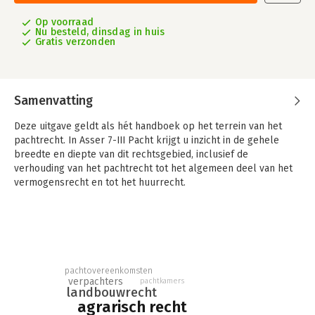
Op voorraad
Nu besteld, dinsdag in huis
Gratis verzonden
Samenvatting
Deze uitgave geldt als hét handboek op het terrein van het
pachtrecht. In Asser 7-III Pacht krijgt u inzicht in de gehele
breedte en diepte van dit rechtsgebied, inclusief de
verhouding van het pachtrecht tot het algemeen deel van het
vermogensrecht en tot het huurrecht.
Asser-deel 7-III Pacht is een toonaangevend naslagwerk voor
al uw vraagstukken op het gebied van het pachtrecht en
aanverwante rechtsgebieden. Het uitgangspunt van de titel is
de regeling van de pacht in titel 7.5 van het Burgerlijk
Wetboek. Het pachtrecht is echter geen gesloten systeem,
pachtovereenkomsten
maar staat in verbinding met andere rechtsgebieden en wordt
verpachters
pachtkamers
landbouwrecht
in toenemende mate beïnvloed door het EU-recht en de
agrarisch recht
rechtspraak van het EHRM. Om die reden wordt tevens