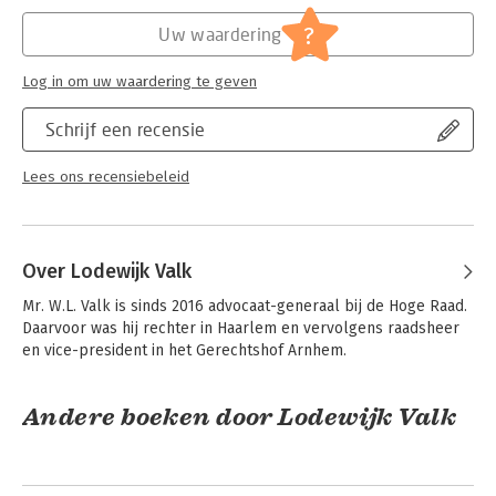
Hoofdrubriek:
Juridisch
Jongbloed:
Pachtrecht
?
Uw waardering
Serie:
Asser Serie
Log in om uw waardering te geven
Schrijf een recensie
Lees ons recensiebeleid
Over Lodewijk Valk
Mr. W.L. Valk is sinds 2016 advocaat-generaal bij de Hoge Raad. 
Daarvoor was hij rechter in Haarlem en vervolgens raadsheer 
en vice-president in het Gerechtshof Arnhem.
Andere boeken door Lodewijk Valk