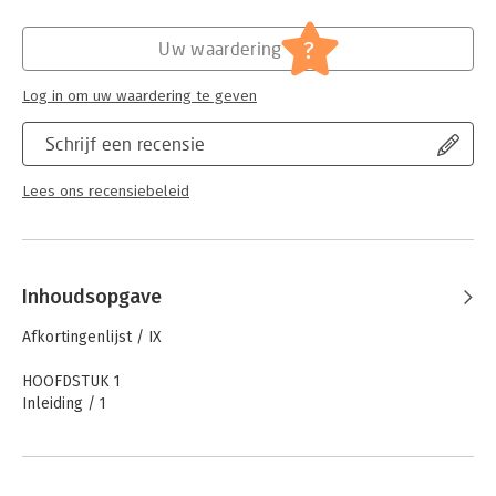
- De vastgoedmaatregel
Hoofdrubriek:
Juridisch
- Wet aanpassing fiscale beleggingsinstelling
Jongbloed:
Belastingrecht - diversen
?
Uw waardering
- Wet aanpassing fonds voor gemene rekening en vrijgestelde
Serie:
Fiscaal Actueel
beleggingsinstelling
Log in om uw waardering te geven
Schrijf een recensie
Lees ons recensiebeleid
Inhoudsopgave
Afkortingenlijst / IX
HOOFDSTUK 1
Inleiding / 1
HOOFDSTUK 2
Vastgoedmaatregel fbi (Wet aanpassing fiscale
beleggingsinstelling) / 3