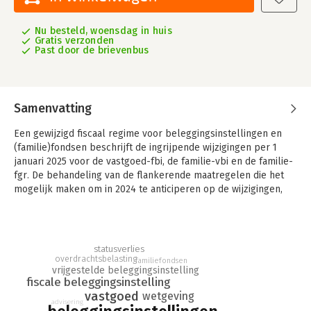
Nu besteld, woensdag in huis
Gratis verzonden
Past door de brievenbus
Samenvatting
Een gewijzigd fiscaal regime voor beleggingsinstellingen en
(familie)fondsen beschrijft de ingrijpende wijzigingen per 1
januari 2025 voor de vastgoed-fbi, de familie-vbi en de familie-
fgr. De behandeling van de flankerende maatregelen die het
mogelijk maken om in 2024 te anticiperen op de wijzigingen,
biedt een belangrijke ondersteuning voor de adviespraktijk.
In Een gewijzigd fiscaal regime voor beleggingsinstellingen en
(familie)fondsen worden de ingrijpende wijzigingen per 1
statusverlies
januari 2025 voor de vastgoed-fbi, de familie-vbi en de familie-
overdrachtsbelasting
familiefondsen
fgr, zowel voor de instelling als voor de deelnemers,
vrijgestelde beleggingsinstelling
fiscale beleggingsinstelling
beschreven. De flankerende maatregelen die het mogelijk
vastgoed
wetgeving
maken om in 2024 te anticiperen op de wijzigingen worden
advisering
besproken en bieden een gelangrijke ondersteuning voor de