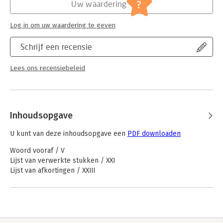
Jongbloed:
Burgerlijk procesrecht - Bewijsrecht,
?
Uw waardering
bestuderen
getuigen, deskundigen
• Onmisbaar voor (praktijk)juristen
Serie:
Parlementaire Geschiedenis Burgerlijke
Log in om uw waardering te geven
Rechtsvordering
Schrijf een recensie
Lees ons recensiebeleid
Inhoudsopgave
U kunt van deze inhoudsopgave een
PDF downloaden
Woord vooraf / V
Lijst van verwerkte stukken / XXI
Lijst van afkortingen / XXIII
WIJZIGING VAN HET WETBOEK VAN BURGERLIJKE
RECHTSVORDERING EN ENIGE ANDERE WETTEN IN VERBAND
MET DE VEREENVOUDIGING EN MODERNISERING VAN HET
BEWIJSRECHT (WET VEREENVOUDIGING EN MODERNISERING