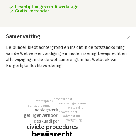
Levertijd ongeveer 6 werkdagen
Gratis verzonden
Samenvatting
De bundel biedt achtergrond en inzicht in de totstandkoming
van de Wet vereenvoudiging en modernisering bewijsrecht en
alle wijzigingen die de wet aanbrengt in het Wetboek van
Burgerlijke Rechtsvordering.
Parlementaire geschiedenis Wet vereenvoudiging en
modernisering bewijsrecht is een onmisbare uitgave voor
(praktijk)juristen. Beschrijving Parlementaire geschiedenis Wet
vereenvoudiging en modernisering bewijsrecht biedt
procesrecht
achtergrond en inzicht in de totstandkoming van de Wet
rechtspraak
inzage van gegevens
rechtsvordering
vereenvoudiging en modernisering bewijsrecht en alle
wetgeving
naslagwerk
wijzigingen die de wet aanbrengt in het Wetboek van
procesrecht
getuigenverhoor
advocatuur
Burgerlijke Rechtsvordering en enige andere wetten.
wetgeving
deskundigen
civiele procedures
De Wet vereenvoudiging en modernisering bewijsrecht wijzigt
bewijsrecht
per 1 januari 2025 het Wetboek van Burgerlijke