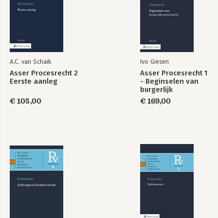
A.C. van Schaik
Ivo Giesen
Asser Procesrecht 2
Asser Procesrecht 1
Eerste aanleg
- Beginselen van
burgerlijk
procesrecht
€ 105,00
€ 169,00