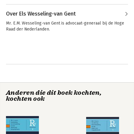
Over Els Wesseling-van Gent
Mr. E.M. Wesseling-van Gent is advocaat-generaal bij de Hoge 
Raad der Nederlanden.
Ontbinding van
Beschouwingen
overeenkomsten
over het
Eindrapport
Fundamentele
herbezinning
Nederlands
burgerlijk
procesrecht
Bekijk alle boeken
Anderen die dit boek kochten,
kochten ook