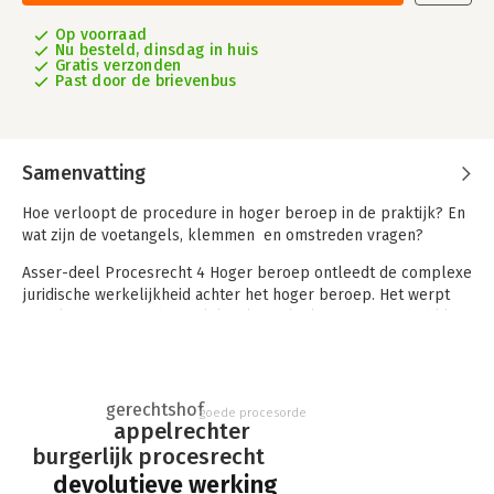
Op voorraad
Nu besteld, dinsdag in huis
Gratis verzonden
Past door de brievenbus
Samenvatting
Hoe verloopt de procedure in hoger beroep in de praktijk? En
wat zijn de voetangels, klemmen en omstreden vragen?
Asser-deel Procesrecht 4 Hoger beroep ontleedt de complexe
juridische werkelijkheid achter het hoger beroep. Het werpt
zowel een wetenschappelijke als praktijkgeoriënteerde blik
op de talrijke aspecten die kenmerkend zijn voor dit
ingewikkelde leerstuk binnen het procesrecht. Hiermee krijgt
de lezer een compleet overzicht van de actuele stand van
zaken.
gerechtshof
goede procesorde
appelrechter
Behandeling hoger beroep
burgerlijk procesrecht
De uitgave zet een breed scala aan onderwerpen uiteen, van
devolutieve werking
de grondbeginselen tot specifieke vraagstukken. De lezer