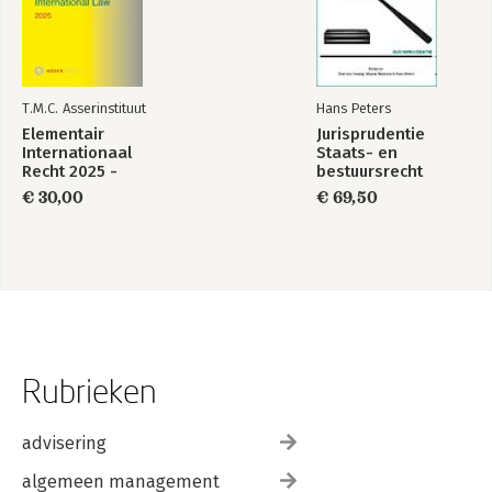
T.M.C. Asserinstituut
Hans Peters
Elementair
Jurisprudentie
Internationaal
Staats- en
Recht 2025 -
bestuursrecht
Elementary
1849-2025
€ 30,00
€ 69,50
International Law
2025
Rubrieken
advisering
algemeen management