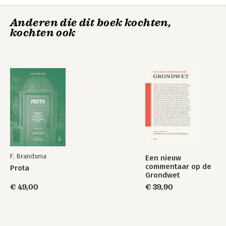
Anderen die dit boek kochten,
kochten ook
Onroerende zaken,
Over betalen met
btw en
data, btw en DST
overdrachtsbelasting
F. Brandsma
Een nieuw
commentaar op de
Prota
Grondwet
Bekijk alle boeken
€ 49,00
€ 39,90