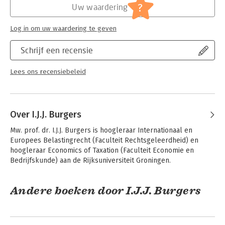
?
Uw waardering
De loonheffingen
De vennootschapsbelasting
Erf- en schenkbelastingen
Log in om uw waardering te geven
De omzetbelasting
Formeel belastingrecht
Schrijf een recensie
Europees belastingrecht
Internationaal belastingrecht
Lees ons recensiebeleid
Over I.J.J. Burgers
Mw. prof. dr. I.J.J. Burgers is hoogleraar Internationaal en 
Europees Belastingrecht (Faculteit Rechtsgeleerdheid) en 
hoogleraar Economics of Taxation (Faculteit Economie en 
Bedrijfskunde) aan de Rijksuniversiteit Groningen.
Andere boeken door I.J.J. Burgers