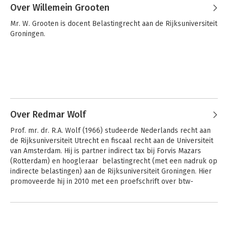
Over Willemein Grooten
Mr. W. Grooten is docent Belastingrecht aan de Rijksuniversiteit 
Groningen.
Wegwijs in het
Wegwijs in het
Internationaal en
Internationaal en
Europees
Europees
Over Redmar Wolf
Belastingrecht -
Belastingrecht -
deel B
deel A
Prof. mr. dr. R.A. Wolf (1966) studeerde Nederlands recht aan 
de Rijksuniversiteit Utrecht en fiscaal recht aan de Universiteit 
van Amsterdam. Hij is partner indirect tax bij Forvis Mazars 
Bekijk alle boeken
(Rotterdam) en hoogleraar  belastingrecht (met een nadruk op 
indirecte belastingen) aan de Rijksuniversiteit Groningen. Hier 
promoveerde hij in 2010 met een proefschrift over btw-
carrouselfraude. Sinds 2017 is hij tevens raadsheer-
plaatsvervanger bij het Gerechtshof Arnhem-Leeuwarden.
Andere boeken door Redmar Wolf