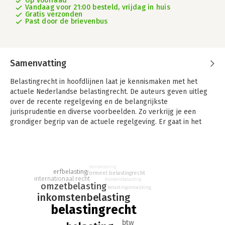
Op voorraad
Vandaag voor 21:00 besteld, vrijdag in huis
Gratis verzonden
Past door de brievenbus
Samenvatting
Belastingrecht in hoofdlijnen laat je kennismaken met het
actuele Nederlandse belastingrecht. De auteurs geven uitleg
over de recente regelgeving en de belangrijkste
jurisprudentie en diverse voorbeelden. Zo verkrijg je een
grondiger begrip van de actuele regelgeving. Er gaat in het
bijzonder veel aandacht uit naar de inkomstenbelasting,
vennootschapsbelasting, loonheffingen en omzetbelasting.
Daarnaast worden de schenk- en erfbelasting, het formele
belastingrecht, het Europees belastingrecht en het
loonbelasting
erfbelasting
internationaal belastingrecht op hoofdlijnen besproken.
formeel belastingrecht
internationaal recht
dividendbelasting
omzetbelasting
belastingontwijking
Belastingrecht in Hoofdlijnen vormt voor studenten fiscaal
inkomstenbelasting
recht en fiscale economie, studenten die een fiscaal gerichte
belastingrecht
Minor volgen, studenten Accountancy en/of Controlling
uitstekend studiemateriaal om zich vertrouwd te maken met de
btw