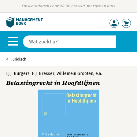
Op werkdagen voor 23:00 besteld, morgen in huis
Juridisch
I.J.J. Burgers
,
H.J. Bresser
,
Willemein Grooten
,
e.a.
Belastingrecht in Hoofdlijnen