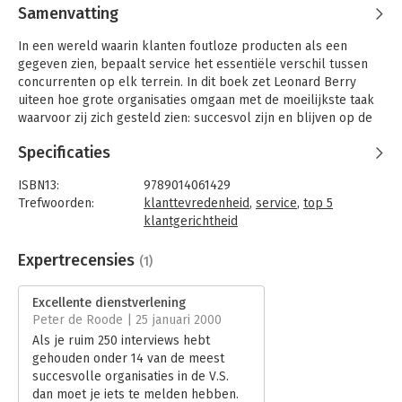
Samenvatting
In een wereld waarin klanten foutloze producten als een
gegeven zien, bepaalt service het essentiële verschil tussen
concurrenten op elk terrein. In dit boek zet Leonard Berry
uiteen hoe grote organisaties omgaan met de moeilijkste taak
waarvoor zij zich gesteld zien: succesvol zijn en blijven op de
lange termijn.
Specificaties
Berry ontdekte dat menselijke waarden daarbij de
belangrijkste factor zijn.
ISBN13:
9789014061429
In dit boek onderscheidt hij negen elementen voor duurzaam
Trefwoorden:
klanttevredenheid
,
service
,
top 5
succes. Aan elk van die elementen wijdt hij een apart
klantgerichtheid
hoofdstuk. Daarmee geeft hij een inzichtelijk beeld van de
Taal:
Nederlands
principes die ten grondslag liggen aan strategieën en
Bindwijze:
gebonden
Expertrecensies
(1)
activiteiten die leiden tot het succes van een organisatie.
Aantal pagina's:
273
Uitgever:
Wolters Kluwer Nederland B.V.
Excellente dienstverlening
Hoofdrubriek:
Marketing
Peter de Roode | 25 januari 2000
Als je ruim 250 interviews hebt
gehouden onder 14 van de meest
succesvolle organisaties in de V.S.
dan moet je iets te melden hebben.