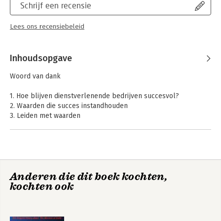
Schrijf een recensie
Lees ons recensiebeleid
Inhoudsopgave
Woord van dank
1. Hoe blijven dienstverlenende bedrijven succesvol?
2. Waarden die succes instandhouden
3. Leiden met waarden
4. Strategische focus
5. Uitmuntende uitvoering
6. Het lot in eigen hand nemen
7. Vertrouwensrelaties
8. Investeren in het succes van medewerkers
Anderen die dit boek kochten,
9. Klein handelen
kochten ook
10. Merkcultivatie
11. Gulheid
12. Lessen van dienstverlenende bedrijven van wereldniveau