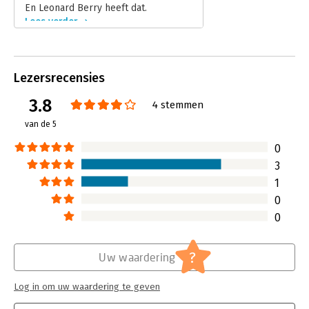
En Leonard Berry heeft dat.
Lees verder
Lezersrecensies
3.8
4 stemmen
van de 5
0
3
1
0
0
?
Uw waardering
Log in om uw waardering te geven