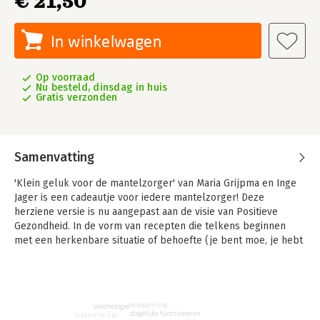
€ 21,50
In winkelwagen
Op voorraad
Nu besteld, dinsdag in huis
Gratis verzonden
Samenvatting
'Klein geluk voor de mantelzorger' van Maria Grijpma en Inge
Jager is een cadeautje voor iedere mantelzorger! Deze
herziene versie is nu aangepast aan de visie van Positieve
Gezondheid. In de vorm van recepten die telkens beginnen
met een herkenbare situatie of behoefte (je bent moe, je hebt
behoefte aan steun, je wilt rust) geven Maria en Inge inspiratie,
steun, troost, praktische suggesties, (h)erkenning,
ervaringsverhalen en verwijzingen naar inspirerende boeken
en websites. De heldere en liefdevolle aanwijzingen van Maria
ontspanning
psychologie
en Inge helpen (overbelaste) mantelzorgers om stap voor
dagelijks functioneren
praktische tips