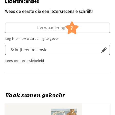
Uitgever:
VBK Media
Lezersrecensies
Druk:
12
Verschijningsdatum:
7-9-2022
Wees de eerste die een lezersrecensie schrijft!
Hoofdrubriek:
Cadeauboeken
?
Uw waardering
Log in om uw waardering te geven
Schrijf een recensie
Lees ons recensiebeleid
Vaak samen gekocht