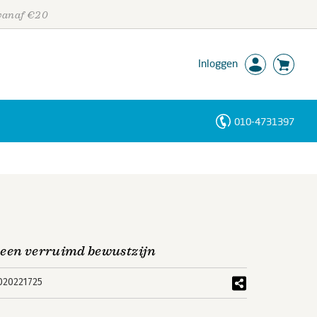
 vanaf €20
Inloggen
010-4731397
Personen
Trefwoorden
 een verruimd bewustzijn
020221725