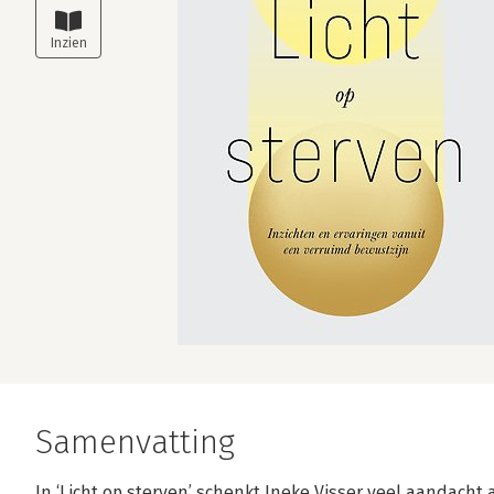
Samenvatting
In ‘Licht op sterven’ schenkt Ineke Visser veel aandach