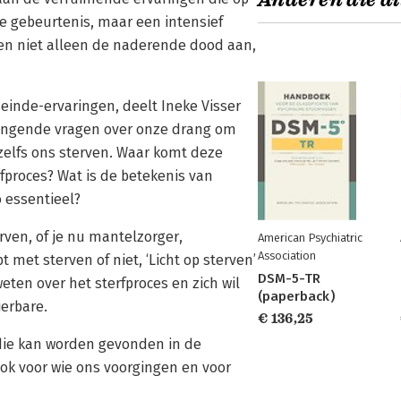
Anderen die di
e gebeurtenis, maar een intensief
gen niet alleen de naderende dood aan,
einde-ervaringen, deelt Ineke Visser
prangende vragen over onze drang om
 zelfs ons sterven. Waar komt deze
fproces? Wat is de betekenis van
 essentieel?
erven, of je nu mantelzorger,
American Psychiatric
Association
bt met sterven of niet, ‘Licht op sterven’
DSM-5-TR
eten over het sterfproces en zich wil
(paperback)
ierbare.
€ 136,25
die kan worden gevonden in de
ook voor wie ons voorgingen en voor