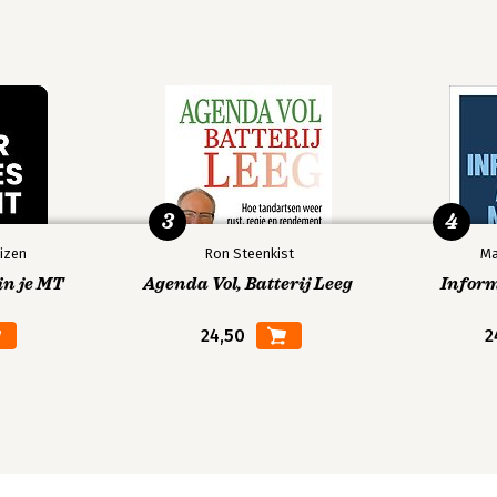
3
4
izen
Ron Steenkist
Ma
in je MT
Agenda Vol, Batterij Leeg
Infor
24,50
2