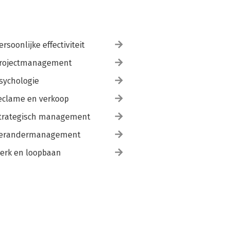
ersoonlijke effectiviteit
rojectmanagement
sychologie
eclame en verkoop
trategisch management
erandermanagement
erk en loopbaan