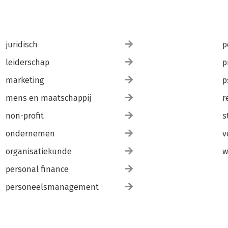
juridisch
p
leiderschap
p
marketing
p
mens en maatschappij
r
non-profit
s
ondernemen
v
organisatiekunde
w
personal finance
personeelsmanagement