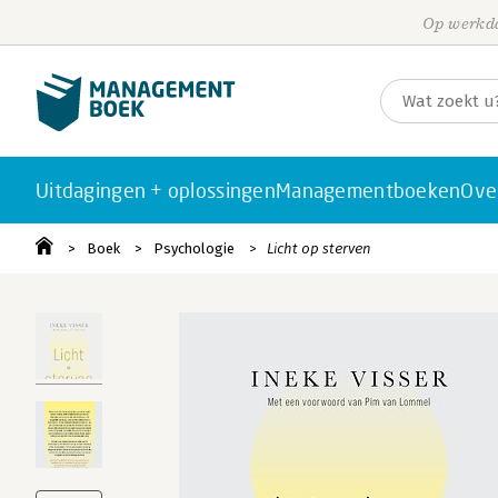
Op werkda
Uitdagingen + oplossingen
Managementboeken
Ove
Boek
Psychologie
Licht op sterven