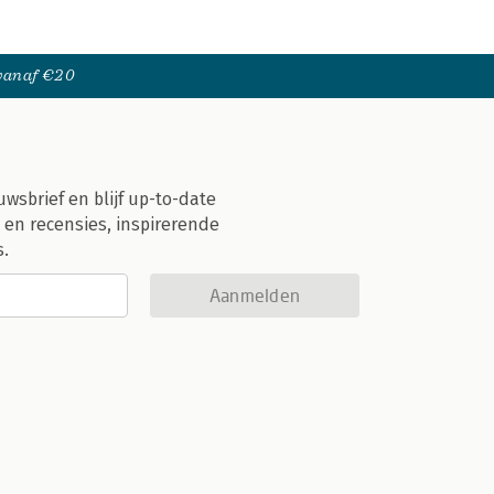
 vanaf €20
uwsbrief en blijf up-to-date
 en recensies, inspirerende
s.
Aanmelden