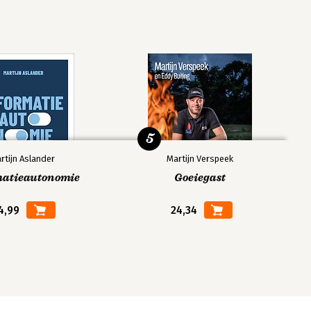
5
rtijn Aslander
Martijn Verspeek
matieautonomie
Goeiegast
4,99
24,34