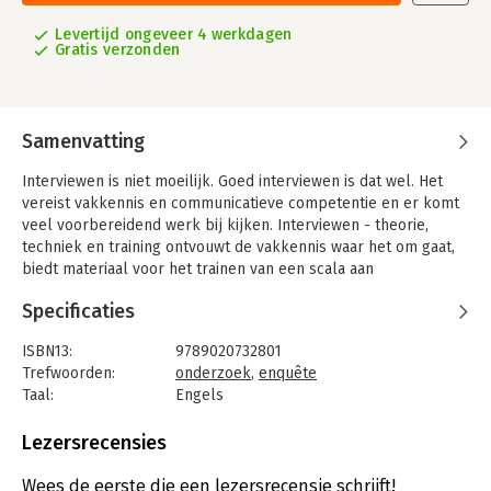
Levertijd ongeveer 4 werkdagen
Gratis verzonden
Samenvatting
Interviewen is niet moeilijk. Goed interviewen is dat wel. Het
vereist vakkennis en communicatieve competentie en er komt
veel voorbereidend werk bij kijken. Interviewen - theorie,
techniek en training ontvouwt de vakkennis waar het om gaat,
biedt materiaal voor het trainen van een scala aan
communicatieve vaardigheden en presenteert een beproefde
Specificaties
systematiek van interviewvoorbereiding.
Zoals te verwachten was, heeft het computerondersteund
ISBN13:
9789020732801
interviewen een hoge vlucht genomen. Verder heeft er veel
Trefwoorden:
onderzoek
,
enquête
behartenswaardig onderzoek plaatsgevonden naar de
Taal:
Engels
communicatieprocessen die zich in interviewsituaties afspelen.
Bindwijze:
ingenaaid
De auteur heeft de laatste ontwikkelingen en inzichten
Aantal pagina's:
240
Lezersrecensies
verwerkt in dit boek.
Uitgever:
Stenfert Kroese
Druk:
1
Wees de eerste die een lezersrecensie schrijft!