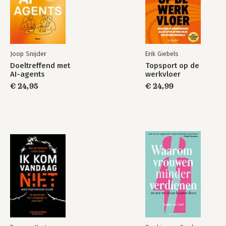
2.3 Computer-assisted interviewing
2.4 Technical interview types: an overview
2.5 Topics for discussion
Part 2: Conducting the interview
Joop Snijder
Erik Giebels
Chapter 3 Interviewer tasks
Doeltreffend met
Topsport op de
3.1 Combining and coordinating interviewer tasks
AI-agents
werkvloer
3.2 An illustration
€ 24,95
€ 24,99
3.3 Topics for discussion
3.4 Crucial error and rule for avoiding it
Chapter 4 Introducing the interview
4.1 The purpose of introducing interviews
4.2 The content included in introductions to interviews
4.3 An illustration
4.4 Getting permission to conduct the interview
4.5 More introductory activities
4.6 Topics for discussion
4.7 Crucial error and rule for avoiding it
Chapter 5 Asking questions
5.1 Opening question, evaluation, probing
5.2 The basic rule for asking questions
5.3 Literally, but not too literally