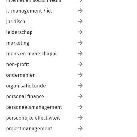
internet en social media
9.4 Conclusion
Glossary
it-management / ict
Notes
juridisch
Appendices
Index
leiderschap
marketing
mens en maatschappij
non-profit
ondernemen
organisatiekunde
personal finance
personeelsmanagement
persoonlijke effectiviteit
projectmanagement