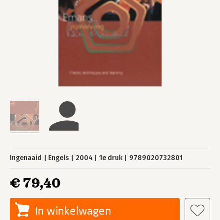
Ingenaaid
Engels
2004
1e druk
9789020732801
€ 79,40
In winkelwagen