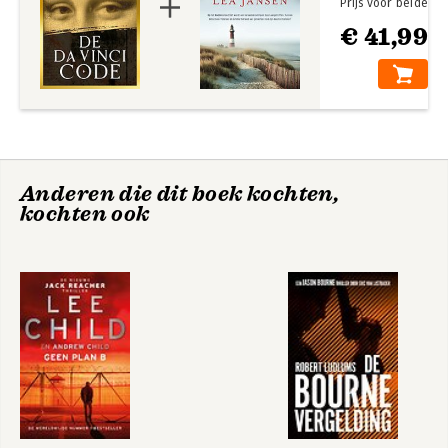
Prijs voor beide
doen.
€ 41,99
The Secret of
Het ultieme geheim
Secrets
Anderen die dit boek kochten,
kochten ook
Tajemnica tajemnic
Tajemnica tajemnic