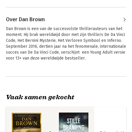
Over Dan Brown
Dan Brown is een van de succesvolste thrillerauteurs van het 
moment. Hij brak wereldwijd door met zijn thrillers De Da Vinci 
Code, Het Bernini Mysterie, Het Verloren Symbool en Inferno. 
September 2016, dertien jaar na het fenomenale, internationale 
succes van De Da Vinci Code, verschijnt  een Young Adult versie 
voor 13+ van deze wereldwijde bestseller.

Als zoon van een prijswinnend wiskundige en een moeder die 
Andere boeken door Dan Brown
religieuze muziek speelde, werd Dan Brown in zijn jeugd 
omringd door de tegengestelde ideeën van wetenschap en 
geloof. Deze tegenstellingen vormden de inspiratiebron voor 
Het Bernini Mysterie, het eerste boek met professor Robert 
Vaak samen gekocht
Langdon in de hoofdrol. 

Tot hij besloot zich volledig op het schrijven te storten, 
doceerde Dan Brown Engels aan de Philips Exeter Acadamy. 
Samen met zijn vrouw Blythe, die kunsthistorica en schilderes 
is, gaat hij regelmatig op reis om research voor zijn boeken te 