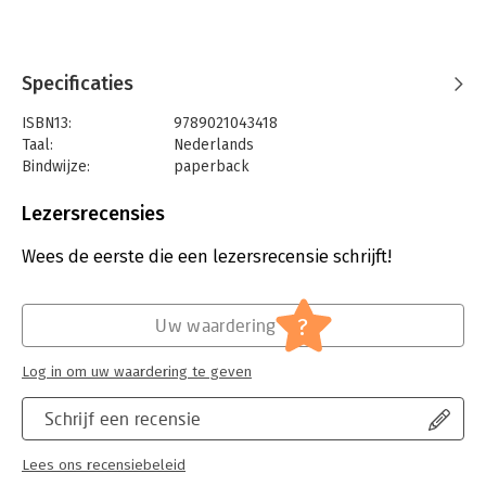
'Een schitterende thriller waarmee u heel wat opsteekt over
kunst, religie en geschiedenis.' - Libelle
Specificaties
ISBN13:
9789021043418
Taal:
Nederlands
Bindwijze:
paperback
Aantal pagina's:
432
Uitgever:
Luitingh-Sijthoff
Lezersrecensies
Druk:
1
Verschijningsdatum:
23-11-2023
Wees de eerste die een lezersrecensie schrijft!
Hoofdrubriek:
Thrillers en spanning
Serie:
Robert Langdon
?
Uw waardering
Log in om uw waardering te geven
Schrijf een recensie
Lees ons recensiebeleid