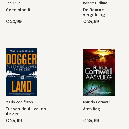
Lee Child
Robert Ludlum
Bekijk alle boeken
Geen plan B
De Bourne
vergelding
€ 23,99
€ 24,99
Maria Adolfsson
Patricia Cornwell
Tussen de duivel en
Aasvlieg
de zee
€ 24,99
€ 24,99