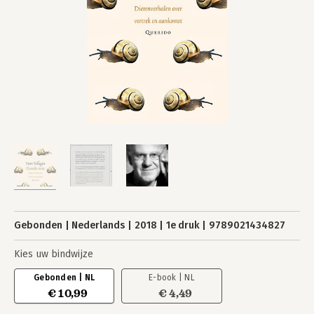
Gebonden
Nederlands
2018
1e druk
9789021434827
Kies uw bindwijze
Gebonden | NL
E-book | NL
€ 10,99
€ 4,49