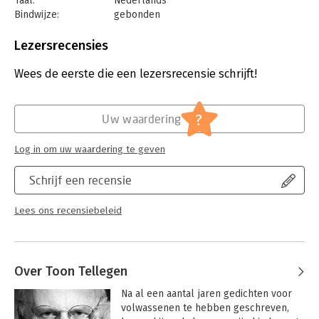
Taal:
Nederlands
Bindwijze:
gebonden
Aantal pagina's:
62
Uitgever:
Singel Uitgevers
Lezersrecensies
Druk:
1
Verschijningsdatum:
6-1-2018
Wees de eerste die een lezersrecensie schrijft!
Hoofdrubriek:
Literatuur en romans
?
Uw waardering
Log in om uw waardering te geven
Schrijf een recensie
Lees ons recensiebeleid
Over Toon Tellegen
Na al een aantal jaren gedichten voor 
volwassenen te hebben geschreven, 