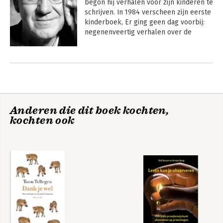
begon hij verhalen voor zijn kinderen te 
schrijven. In 1984 verscheen zijn eerste 
kinderboek, Er ging geen dag voorbij: 
negenenveertig verhalen over de 
eekhoorn en de andere dieren. In de 
verhalen van Tellegen spelen dieren 
Andere boeken door Toon Tellegen
als de mier en de eekhoorn vaak de 
hoofdrol. De verhalen zijn vaak 
filosofisch van aard.
Anderen die dit boek kochten,
kochten ook
No One Is Angry
Als we samen
Today