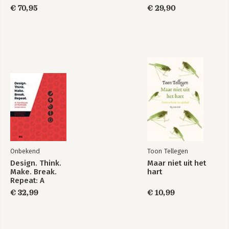
Being
€ 70,95
€ 29,90
Onbekend
Toon Tellegen
Design. Think.
Maar niet uit het
Make. Break.
hart
Repeat: A
Handbook of
€ 32,99
€ 10,99
Methods (R