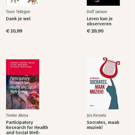
Toon Tellegen
Dolf Janson
Dank je wel
Leren kun je
observeren
€ 10,99
€ 29,90
Het liefst van al
De genezing van
de krekel
Bekijk alle boeken
Tineke Abma
Jos Kessels
Participatory
Socrates, maak
Research for Health
muziek!
and Social Well-