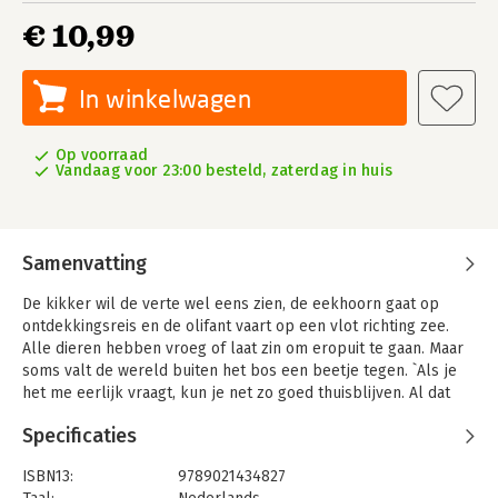
€ 10,99
In winkelwagen
Op voorraad
Vandaag voor 23:00 besteld, zaterdag in huis
Samenvatting
De kikker wil de verte wel eens zien, de eekhoorn gaat op
ontdekkingsreis en de olifant vaart op een vlot richting zee.
Alle dieren hebben vroeg of laat zin om eropuit te gaan. Maar
soms valt de wereld buiten het bos een beetje tegen. `Als je
het me eerlijk vraagt, kun je net zo goed thuisblijven. Al dat
gereis... verzucht de mier - totdat hij weer op reis gaat.
Specificaties
In Goede reis zijn de mooiste dierenverhalen verzameld over
afscheid nemen, vertrekken en weer thuiskomen.
ISBN13:
9789021434827