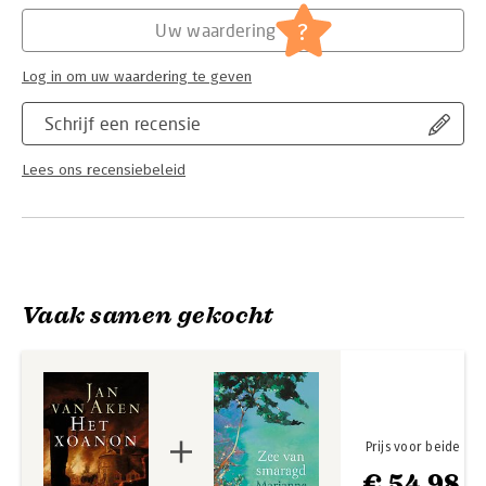
Hoofdrubriek:
Literatuur en romans
?
Uw waardering
Ook de neutrale Beaujon kan zich niet langer afzijdig houden.
Maar hij heeft veel hogere ambities dan wat hij ziet als de jacht
op een hersenschim.
Log in om uw waardering te geven
Schrijf een recensie
Lees ons recensiebeleid
Vaak samen gekocht
Prijs voor beide
€ 54,98