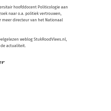
ersitair hoofddocent Politicologie aan 
ek naar o.a. politiek vertrouwen, 
r meer directeur van het Nationaal 
eelgelezen weblog StukRoodVlees.nl, 
e actualiteit.
er