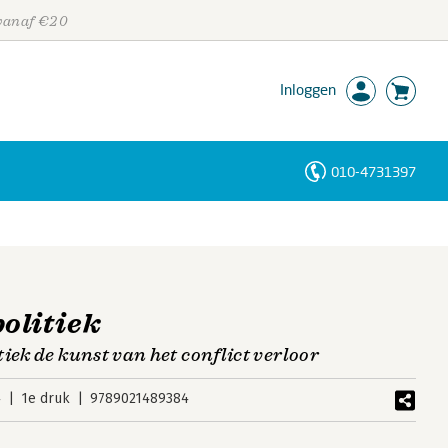
 vanaf €20
Inloggen
010-4731397
Personen
Trefwoorden
olitiek
iek de kunst van het conflict verloor
4
1e druk
9789021489384