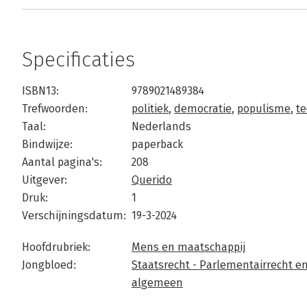
Specificaties
ISBN13:
9789021489384
Trefwoorden:
politiek
,
democratie
,
populisme
,
te
Taal:
Nederlands
Bindwijze:
paperback
Aantal pagina's:
208
Uitgever:
Querido
Druk:
1
Verschijningsdatum:
19-3-2024
Hoofdrubriek:
Mens en maatschappij
Jongbloed:
Staatsrecht - Parlementairrecht e
algemeen