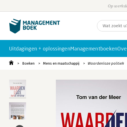
Op werkda
Uitdagingen + oplossingen
Managementboeken
Ove
Boeken
Mens en maatschappij
Waardenloze politiek