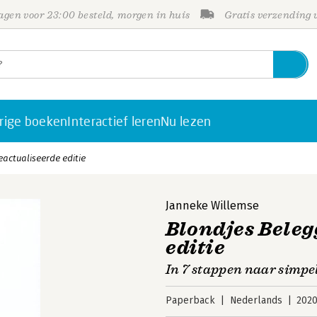
gen voor 23:00 besteld, morgen in huis
Gratis verzending
rige boeken
Interactief leren
Nu lezen
eactualiseerde editie
Janneke Willemse
Blondjes Beleg
editie
In 7 stappen naar simpe
Paperback
Nederlands
202