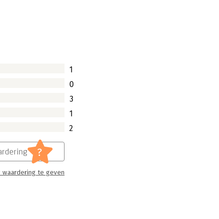
1
0
3
1
2
?
rdering
 waardering te geven