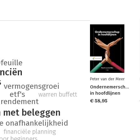
feuille
anciën
s
Peter van der Meer
vermogensgroei
Ondernemerschap
etf's
in hoofdlijnen
warren buffett
rendement
€ 58,95
 met beleggen
le onafhankelijkheid
financiële planning
oor beginners