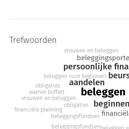
Trefwoorden
vrouwen en beleggen
beleggingsporte
persoonlijke fin
beur
beleggen voor beginners
aandelen
obligaties
beleggen
warren buffett
vrouwen en beleggen
beginnen
obligaties
financiële planning
financië
beleggingsfondsen
beleggingsfondsen
beleggen v