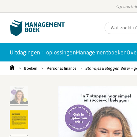
Op werkda
Uitdagingen + oplossingen
Managementboeken
Ove
Boeken
Personal finance
Blondjes Beleggen Beter - g