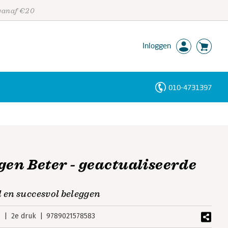
 vanaf €20
Inloggen
010-4731397
Personen
Trefwoorden
gen Beter - geactualiseerde
l en succesvol beleggen
0
2e druk
9789021578583