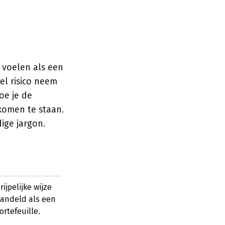
 voelen als een
el risico neem
oe je de
komen te staan.
ige jargon.
jpelijke wijze
handeld als een
rtefeuille.