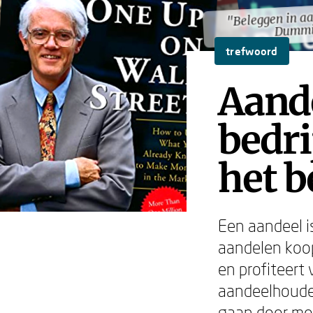
"Beleggen in a
"Beleggen in a
Dummi
Dummi
trefwoord
Aand
bedri
het b
Een aandeel i
aandelen koop
en profiteert 
aandeelhouder
gaan door moe