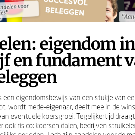
andelen voor
andelen voor
es"
es"
"Aand
"Aand
elen: eigendom in
jf en fundament 
eleggen
s een eigendomsbewijs van een stukje van een
t, wordt mede-eigenaar, deelt mee in de wins
van eventuele koersgroei. Tegelijkertijd draag
 ook risico: koersen dalen, bedrijven struikel
ilijke perioden. Toch zijn aandelen voor de m