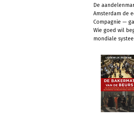
De aandelenmark
Amsterdam de ee
Compagnie — gaf 
Wie goed wil beg
mondiale systee