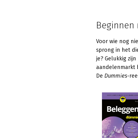
Beginnen 
Voor wie nog nie
sprong in het di
je? Gelukkig zij
aandelenmarkt b
De
Dummies
-ree