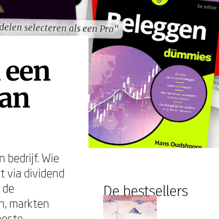
elen selecteren als een Pro"
elen selecteren als een Pro"
 een
van
 bedrijf. Wie
t via dividend
t de
De bestsellers
en, markten
eeste