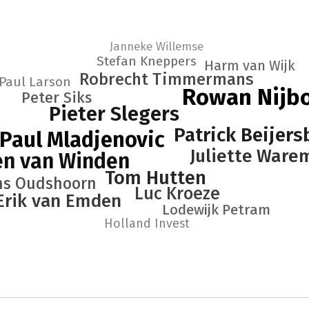
Janneke Willemse
Stefan Kneppers
Harm van Wijk
Robrecht Timmermans
Paul Larson
Rowan Nijb
Peter Siks
Pieter Slegers
Patrick Beijer
Paul Mladjenovic
Juliette Ware
en van Winden
Tom Hutten
ns Oudshoorn
Luc Kroeze
Erik van Emden
Lodewijk Petram
Holland Invest