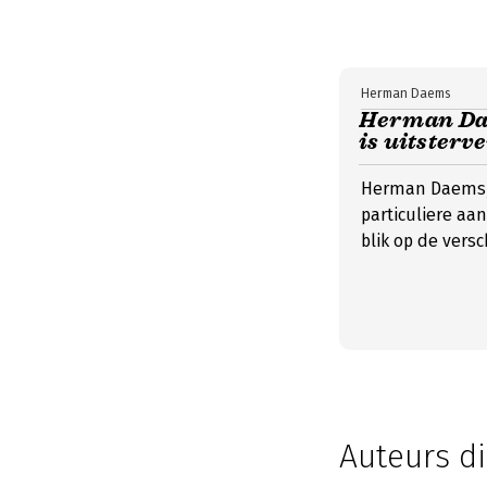
Herman Daems
Herman Dae
is uitsterv
Herman Daems, v
particuliere aa
blik op de vers
Auteurs di