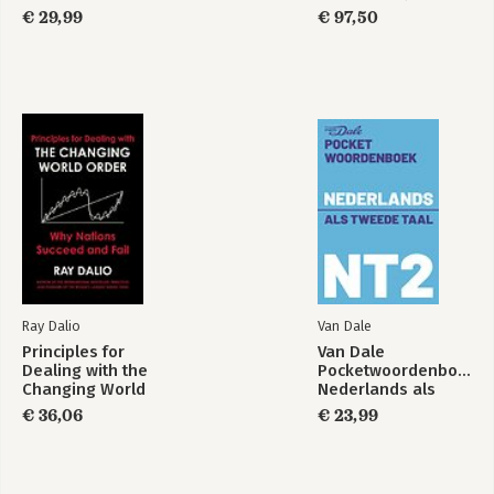
€ 29,99
€ 97,50
Ray Dalio
Van Dale
Principles for
Van Dale
Dealing with the
Pocketwoordenboek
Changing World
Nederlands als
Order
tweede taal (NT2)
€ 36,06
€ 23,99