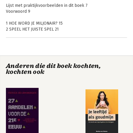
Lijst met praktijkvoorbeelden in dit boek 7
Voorwoord 9
1 HOE WORD JE MILJONAIR? 15
2 SPEEL HET JUISTE SPEL 21
3 HET SYSTEEM 33
4 VERDIENMODEL 43
5 COMPETITIEF VOORDEEL 47
6 MANAGEMENT 67
7 FINANCIËN 89
Aandelen
Aandelen
Anderen die dit boek kochten,
8 HOE WAARDEER JE EEN AANDEEL? 135
selecteren als een
selecteren als een
kochten ook
Pro
9 GROEIAANDELEN ANALYSEREN 145
Pro
10 PSYCHOLOGIE 159
11 PORTEFEUILLEBEHEER 173
12 WANNEER VERKOOP JE EEN AANDEEL? 187
Bekijk alle boeken
Checklist 189
Nawoord 194
Bronnen 195