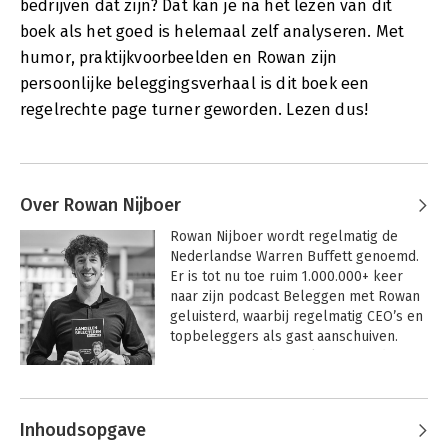
bedrijven dat zijn? Dat kan je na het lezen van dit
boek als het goed is helemaal zelf analyseren. Met
humor, praktijkvoorbeelden en Rowan zijn
persoonlijke beleggingsverhaal is dit boek een
regelrechte page turner geworden. Lezen dus!
Over Rowan Nijboer
Rowan Nijboer wordt regelmatig de 
Nederlandse Warren Buffett genoemd. 
Er is tot nu toe ruim 1.000.000+ keer 
naar zijn podcast Beleggen met Rowan 
geluisterd, waarbij regelmatig CEO’s en 
topbeleggers als gast aanschuiven. 
Rowan vergaarde zijn kennis op de 
universiteit, maar bovenal verzamelde 
Andere boeken door Rowan Nijboer
hij de afgelopen 20 jaar de lessen van 
‘s werelds topbeleggers door het lezen 
Inhoudsopgave
van 500+ boeken.