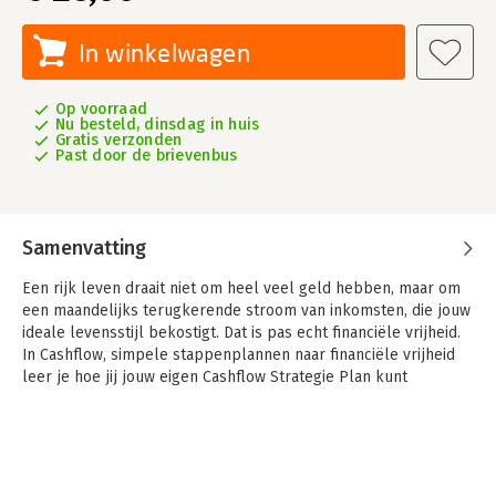
In winkelwagen
Op voorraad
Nu besteld, dinsdag in huis
Gratis verzonden
Past door de brievenbus
Samenvatting
Een rijk leven draait niet om heel veel geld hebben, maar om
een maandelijks terugkerende stroom van inkomsten, die jouw
ideale levensstijl bekostigt. Dat is pas echt financiële vrijheid.
In Cashflow, simpele stappenplannen naar financiële vrijheid
leer je hoe jij jouw eigen Cashflow Strategie Plan kunt
opzetten en uitvoeren.
Door de interviews met verschillende mensen die hun plan
succesvol hebben uitgevoerd, leer je hoe je kunt starten en
wat je kunt verwachten. In de laatste hoofdstukken ga je jouw