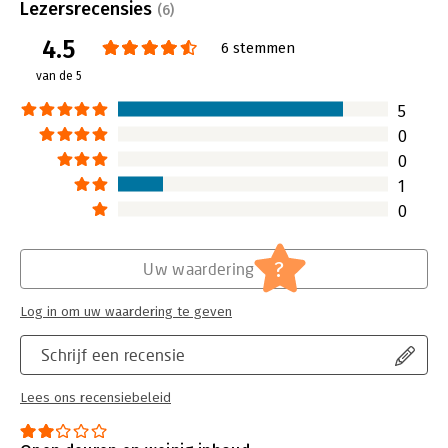
Uitgever:
Pumbo.nl
Lezersrecensies
(6)
Druk:
1
4.5
Verschijningsdatum:
23-8-2022
6 stemmen
van de 5
Hoofdrubriek:
Personal finance
5
0
0
1
0
?
Uw waardering
Log in om uw waardering te geven
Schrijf een recensie
Lees ons recensiebeleid