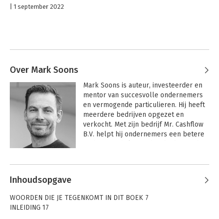
1 september 2022
Over Mark Soons
Mark Soons is auteur, investeerder en 
mentor van succesvolle ondernemers 
en vermogende particulieren. Hij heeft 
meerdere bedrijven opgezet en 
verkocht. Met zijn bedrijf Mr. Cashflow 
B.V. helpt hij ondernemers een betere 
cashflow te halen uit hun bedrijf en hun 
investeringen in onder andere: 
Andere boeken door Mark Soons
ETF's/Aandelen, Vastgoed, Crypto en 
Investeringsfondsen. Zijn boeken zijn 
Inhoudsopgave
onder andere "Stop met verkopen. start 
met helpen" (2e druk) en "Cashflow" (#1 
WOORDEN DIE JE TEGENKOMT IN DIT BOEK 7
Managementboek in 2022).
INLEIDING 17