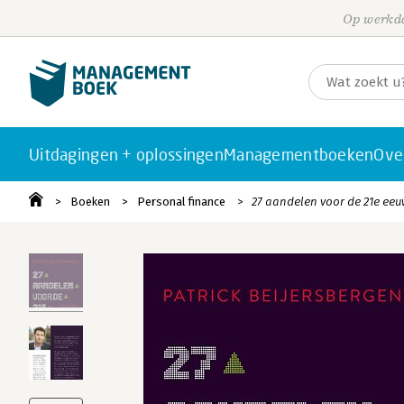
Op werkda
Uitdagingen + oplossingen
Managementboeken
Ove
Boeken
Personal finance
27 aandelen voor de 21e eeu