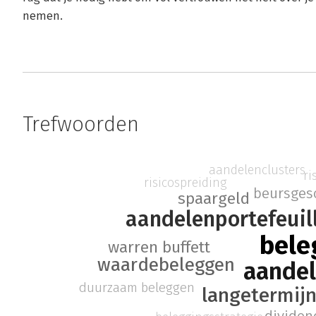
nemen.
Trefwoorden
aandelenclusters
ri
risicospreiding
beursges
spaargeld
aandelenportefeuil
bele
warren buffett
waardebeleggen
aande
duurzaam beleggen
langetermij