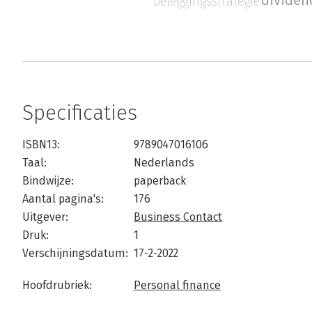
divide
beleggingsstrategie
Specificaties
ISBN13:
9789047016106
Taal:
Nederlands
Bindwijze:
paperback
Aantal pagina's:
176
Uitgever:
Business Contact
Druk:
1
Verschijningsdatum:
17-2-2022
Hoofdrubriek:
Personal finance