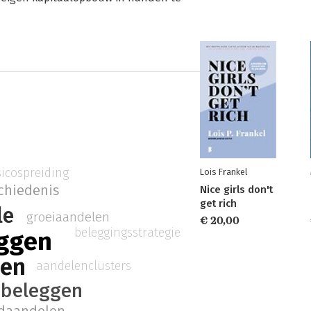
sicospreiding
Lois Frankel
chiedenis
Nice girls don't
get rich
le
groeiaandelen
€ 20,00
beleggingsstrategie
ggen
len
aandelenclusters
nbeleggen