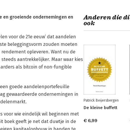
Anderen die di
nde en groeiende ondernemingen en
ook
delen voor de 21e eeuw’ dat aandelen
jkste beleggingsvorm zouden moeten
te rendement opleveren. Want nu de
 steeds aantrekkelijker. Maar waar kies
aarders als bitcoin of non-fungible
lf een goede aandelenportefeuille
 laag gewaardeerde ondernemingen in
Patrick Beijersbergen
andelenmarkt.
De kleine buffett
ps voor wie eindelijk wil beginnen met
€ 6,99
it boek geeft je net dat duwtje in de
e eigen kapitaalopbouw in handen te