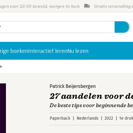
gen voor 23:00 besteld, morgen in huis
Gratis verzending
rige boeken
Interactief leren
Nu lezen
w
Patrick Beijersbergen
27 aandelen voor d
De beste tips voor beginnende b
Paperback
Nederlands
2022
1e dru