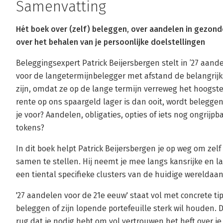
Samenvatting
Hét boek over (zelf) beleggen, over aandelen in gezo
over het behalen van je persoonlijke doelstellingen
Beleggingsexpert Patrick Beijersbergen stelt in ’27 aan
voor de langetermijnbelegger met afstand de belangri
zijn, omdat ze op de lange termijn verreweg het hoogs
rente op ons spaargeld lager is dan ooit, wordt beleggen
je voor? Aandelen, obligaties, opties of iets nog ongrijpb
tokens?
In dit boek helpt Patrick Beijersbergen je op weg om ze
samen te stellen. Hij neemt je mee langs kansrijke en
een tiental specifieke clusters van de huidige werelda
'27 aandelen voor de 21e eeuw' staat vol met concrete ti
beleggen of zijn lopende portefeuille sterk wil houden. D
rug dat je nodig hebt om vol vertrouwen het heft over j