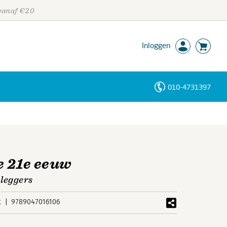
 vanaf €20
Inloggen
010-4731397
Personen
Trefwoorden
e 21e eeuw
eleggers
k
9789047016106