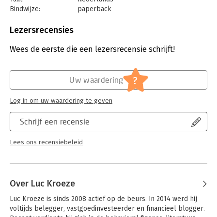
als een pro en pas je kennis meteen toe in de praktijk.'
Bindwijze:
paperback
- Rowan Nijboer, auteur
Aantal pagina's:
376
Uitgever:
TerraLannoo
Lezersrecensies
Druk:
1
Verschijningsdatum:
3-2-2026
Wees de eerste die een lezersrecensie schrijft!
Hoofdrubriek:
Personal finance
?
Uw waardering
Log in om uw waardering te geven
Schrijf een recensie
Lees ons recensiebeleid
Over Luc Kroeze
Luc Kroeze is sinds 2008 actief op de beurs. In 2014 werd hij 
voltijds belegger, vastgoedinvesteerder en financieel blogger. 