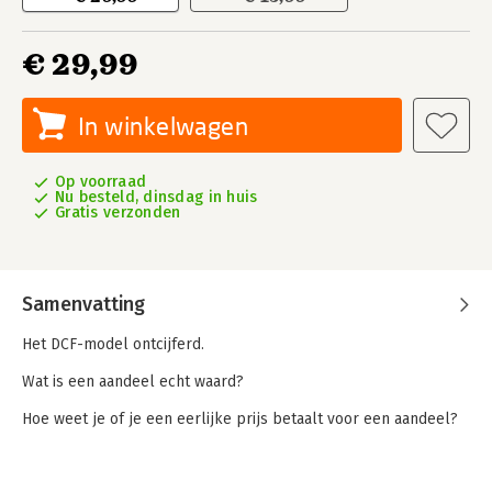
€ 29,99
In winkelwagen
Op voorraad
Nu besteld, dinsdag in huis
Gratis verzonden
Samenvatting
Het DCF-model ontcijferd.
Wat is een aandeel echt waard?
Hoe weet je of je een eerlijke prijs betaalt voor een aandeel?
De huidige aandelenkoers vertelt je namelijk maar een deel
van het verhaal. De hype van morgen kan je blind maken voor