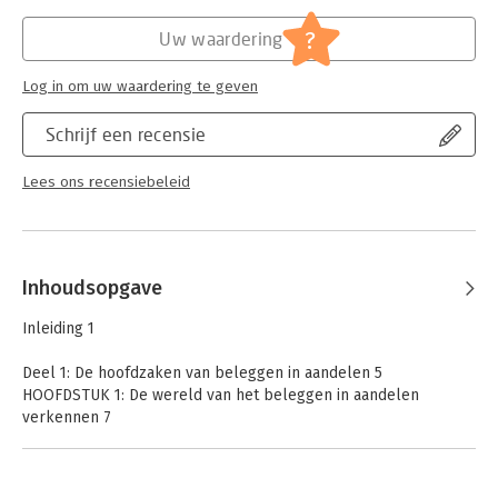
Hoofdrubriek:
Personal finance
Serie:
Dummies (Nederlandstalig)
?
Uw waardering
Log in om uw waardering te geven
Schrijf een recensie
Lees ons recensiebeleid
Inhoudsopgave
Inleiding 1
Deel 1: De hoofdzaken van beleggen in aandelen 5
HOOFDSTUK 1: De wereld van het beleggen in aandelen
verkennen 7
HOOFDSTUK 2: Je huidige financiële situatie en doelen
inventariseren 15
HOOFDSTUK 3: Algemene aanpakken voor beleggen in