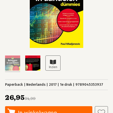
Paperback
Nederlands
2017
1e druk
9789045353937
26,95
34,99
In winkelwagen