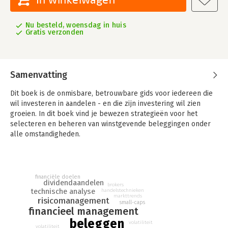
Nu besteld, woensdag in huis
Gratis verzonden
Samenvatting
Dit boek is de onmisbare, betrouwbare gids voor iedereen die
wil investeren in aandelen - en die zijn investering wil zien
groeien. In dit boek vind je bewezen strategieën voor het
selecteren en beheren van winstgevende beleggingen onder
alle omstandigheden.
Je leert snel en moeiteloos te navigeren door het beweeglijke
economische landschap en de juiste aandelen te kiezen in
verschillende situaties. De praktijkvoorbeelden in het boek
financiële doelen
laten zien hoe je het maximale uit je beleggingsportefeuille
dividendaandelen
brokers
technische analyse
handelstechnieken
haalt.
markttrends
risicomanagement
small-caps
financieel management
beleggen
volatiliteit
volatiliteit