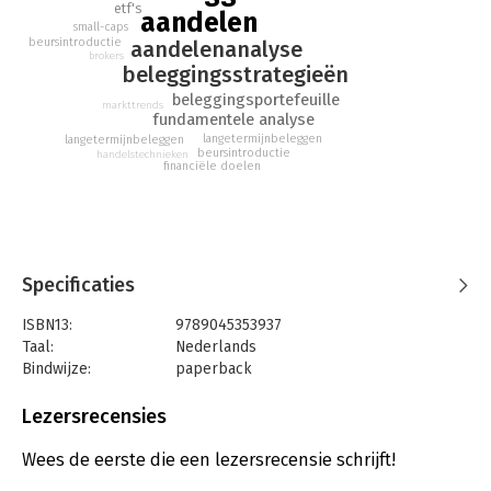
etf's
aandelen
small-caps
beursintroductie
aandelenanalyse
brokers
beleggingsstrategieën
beleggingsportefeuille
markttrends
fundamentele analyse
langetermijnbeleggen
langetermijnbeleggen
beursintroductie
handelstechnieken
financiële doelen
Specificaties
ISBN13:
9789045353937
Taal:
Nederlands
Bindwijze:
paperback
Aantal pagina's:
384
Uitgever:
BBNC Uitgevers
Lezersrecensies
Druk:
1
Verschijningsdatum:
14-12-2017
Wees de eerste die een lezersrecensie schrijft!